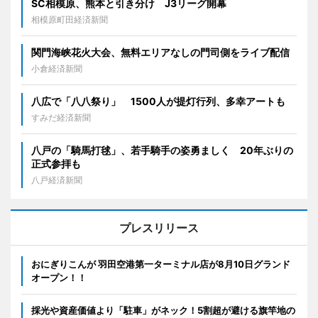
SC相模原、熊本と引き分け J3リーグ開幕
相模原町田経済新聞
関門海峡花火大会、無料エリアなしの門司側をライブ配信
小倉経済新聞
八広で「八八祭り」 1500人が提灯行列、多幸アートも
すみだ経済新聞
八戸の「騎馬打毬」、若手騎手の姿勇ましく 20年ぶりの
正式参拝も
八戸経済新聞
プレスリリース
おにぎりこんが 羽田空港第一ターミナル店が8月10日グランド
オープン！！
採光や資産価値より「駐車」がネック！5割超が避ける旗竿地の