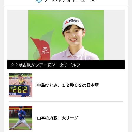
２２歳吉沢がツアー初Ｖ 女子ゴルフ
中島ひとみ、１２秒６２の日本新
山本の力投 大リーグ