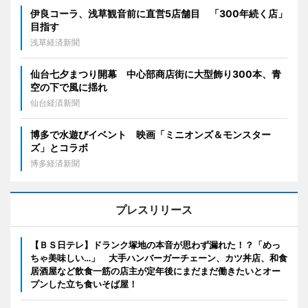
伊良コーラ、浅草観音前に直営5店舗目 「300年続く店」
目指す
浅草経済新聞
仙台七夕まつり開幕 中心部商店街に大型飾り300本、青
空の下で風に揺れ
仙台経済新聞
博多で水遊びイベント 映画「ミニオンズ＆モンスター
ズ」とコラボ
博多経済新聞
プレスリリース
【ＢＳ日テレ】ドランク塚地の本音が思わず漏れた！？「めっ
ちゃ美味しい…」 大手ハンバーガーチェーン、カツ丼店、和食
居酒屋など飲食一筋の店主が定年後にまだまだ働きたいとオー
プンした立ち食いそば屋！