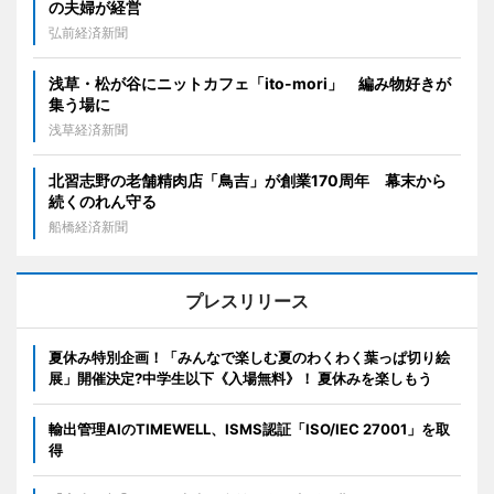
の夫婦が経営
弘前経済新聞
浅草・松が谷にニットカフェ「ito-mori」 編み物好きが
集う場に
浅草経済新聞
北習志野の老舗精肉店「鳥吉」が創業170周年 幕末から
続くのれん守る
船橋経済新聞
プレスリリース
夏休み特別企画！「みんなで楽しむ夏のわくわく葉っぱ切り絵
展」開催決定?中学生以下《入場無料》！ 夏休みを楽しもう
輸出管理AIのTIMEWELL、ISMS認証「ISO/IEC 27001」を取
得