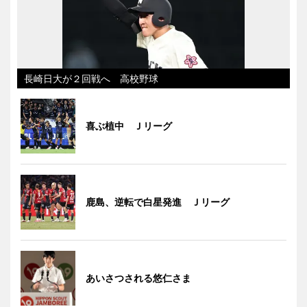
長崎日大が２回戦へ 高校野球
喜ぶ植中 Ｊリーグ
鹿島、逆転で白星発進 Ｊリーグ
あいさつされる悠仁さま