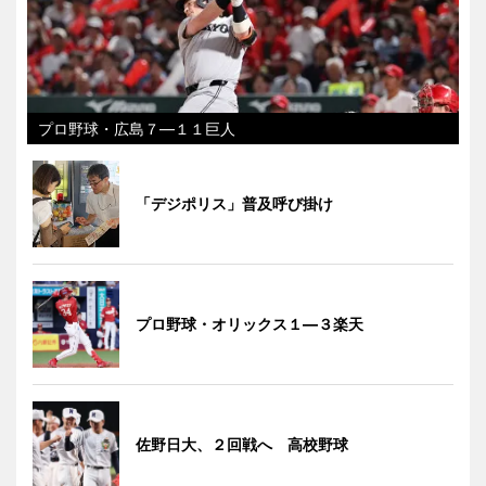
プロ野球・広島７―１１巨人
「デジポリス」普及呼び掛け
プロ野球・オリックス１―３楽天
佐野日大、２回戦へ 高校野球