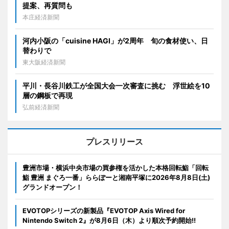
提案、再質問も
本庄経済新聞
河内小阪の「cuisine HAGI」が2周年 旬の食材使い、日
替わりで
東大阪経済新聞
平川・長谷川鉄工が全国大会一次審査に挑む 浮世絵を10
層の鋼板で再現
弘前経済新聞
プレスリリース
豊洲市場・横浜中央市場の買参権を活かした本格回転鮨「回転
鮨 豊洲 まぐろ一番」ららぽーと湘南平塚に2026年8月8日(土)
グランドオープン！
EVOTOPシリーズの新製品『EVOTOP Axis Wired for
Nintendo Switch 2』が8月6日（木）より順次予約開始!!