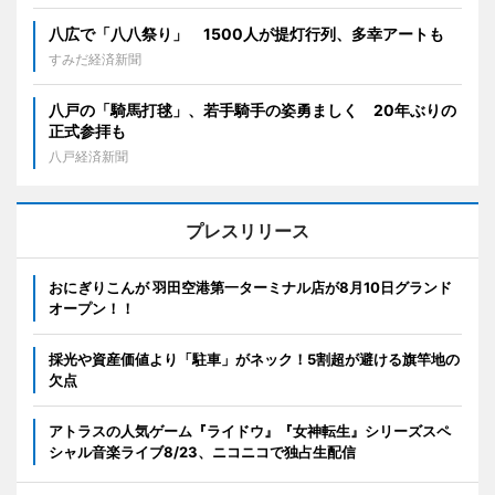
八広で「八八祭り」 1500人が提灯行列、多幸アートも
すみだ経済新聞
八戸の「騎馬打毬」、若手騎手の姿勇ましく 20年ぶりの
正式参拝も
八戸経済新聞
プレスリリース
おにぎりこんが 羽田空港第一ターミナル店が8月10日グランド
オープン！！
採光や資産価値より「駐車」がネック！5割超が避ける旗竿地の
欠点
アトラスの人気ゲーム『ライドウ』『女神転生』シリーズスペ
シャル音楽ライブ8/23、ニコニコで独占生配信