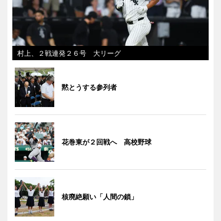
村上、２戦連発２６号 大リーグ
黙とうする参列者
花巻東が２回戦へ 高校野球
核廃絶願い「人間の鎖」