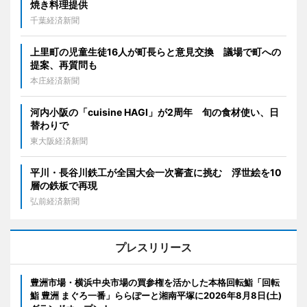
焼き料理提供
千葉経済新聞
上里町の児童生徒16人が町長らと意見交換 議場で町への
提案、再質問も
本庄経済新聞
河内小阪の「cuisine HAGI」が2周年 旬の食材使い、日
替わりで
東大阪経済新聞
平川・長谷川鉄工が全国大会一次審査に挑む 浮世絵を10
層の鉄板で再現
弘前経済新聞
プレスリリース
豊洲市場・横浜中央市場の買参権を活かした本格回転鮨「回転
鮨 豊洲 まぐろ一番」ららぽーと湘南平塚に2026年8月8日(土)