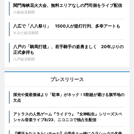
関門海峡花火大会、無料エリアなしの門司側をライブ配信
小倉経済新聞
八広で「八八祭り」 1500人が提灯行列、多幸アートも
すみだ経済新聞
八戸の「騎馬打毬」、若手騎手の姿勇ましく 20年ぶりの
正式参拝も
八戸経済新聞
プレスリリース
採光や資産価値より「駐車」がネック！5割超が避ける旗竿地の
欠点
アトラスの人気ゲーム『ライドウ』『女神転生』シリーズスペ
シャル音楽ライブ8/23、ニコニコで独占生配信
【横浜みなとみらいホール】小学生と一緒にクラシックの名曲