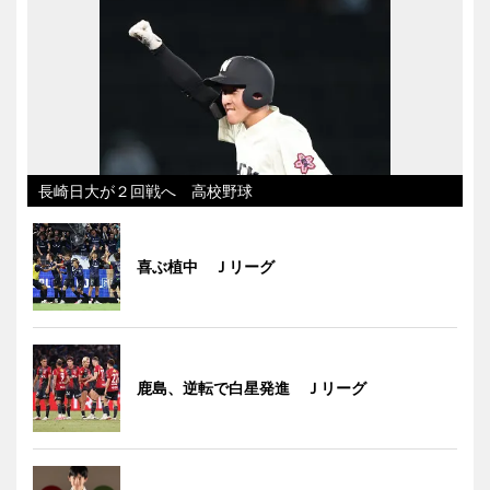
長崎日大が２回戦へ 高校野球
喜ぶ植中 Ｊリーグ
鹿島、逆転で白星発進 Ｊリーグ