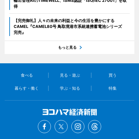
輸出管理AIのTIMEWELL、ISMS認証「ISO/IEC 27001」を取
得
【完売御礼】人々の未来の利益と今の生活を豊かにする
CAMEL『CAMEL80号 鳥取境港市系統連携蓄電池シリーズ
完売』
もっと見る
食べる
見る・遊ぶ
買う
暮らす・働く
学ぶ・知る
特集