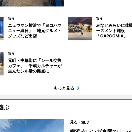
買う
買う
ニュウマン横浜で「ヨコハマ
みなとみらいに体
ニュー縁日」 地元グルメ・
ーズメント施設
グッズなど出店
「CAPCOMIX」
買う
元町・中華街に「シール交換
カフェ」 平成カルチャーが
生んだシル活の拠点に
もっと見る
遊ぶ
見る・遊ぶ
横浜赤レンガ倉庫で「レ