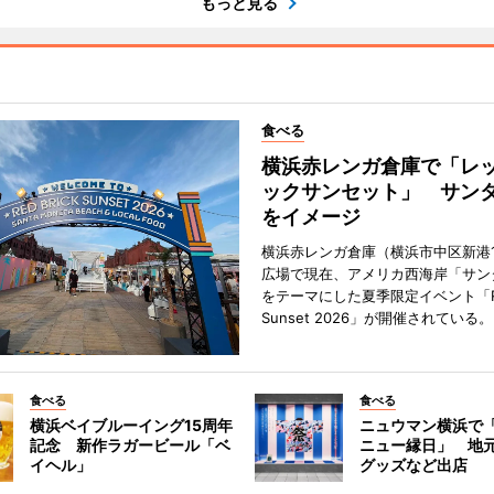
もっと見る
食べる
横浜赤レンガ倉庫で「レ
ックサンセット」 サン
をイメージ
横浜赤レンガ倉庫（横浜市中区新港
広場で現在、アメリカ西海岸「サン
をテーマにした夏季限定イベント「Red
Sunset 2026」が開催されている。
食べる
食べる
横浜ベイブルーイング15周年
ニュウマン横浜で
記念 新作ラガービール「ベ
ニュー縁日」 地
イヘル」
グッズなど出店