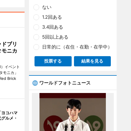
ない
1.2回ある
3.4回ある
5回以上ある
ッドブリ
日常的に（在住・在勤・在学中）
タモニカ
投票する
結果を見る
1）イベント
タモニカ」
 Brick
ワールドフォトニュース
「ヨコハマ
元グルメ・