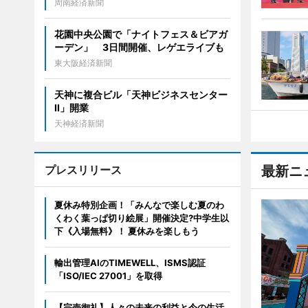
周南経済新聞
花園中央公園で「ナイトフェス＆ビアガ
ーデン」 3日間開催、レゲエライブも
東大阪経済新聞
天神に複合ビル「天神ビジネスセンター
II」開業
天神経済新聞
プレスリリース
最新ニ
夏休み特別企画！「みんなで楽しむ夏のわ
くわく葉っぱ切り絵展」開催決定?中学生以
下《入場無料》！ 夏休みを楽しもう
輸出管理AIのTIMEWELL、ISMS認証
「ISO/IEC 27001」を取得
【完売御礼】人々の未来の利益と今の生活