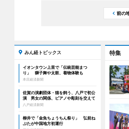
前の
みん経トピックス
特集
イオンタウン上里で「伝統芸能まつ
り」 獅子舞や太鼓、着物体験も
本庄経済新聞
佐賀の演劇団体・猫を飼う、八戸で初公
演 男女の関係、ピアノや彫刻を交えて
八戸経済新聞
柳井で「金魚ちょうちん祭り」 弘前ね
ぷたが中国地方初運行