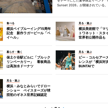
をテーマにした夏季限定イベント「Red
Sunset 2026」が開催されている。
食べる
見る・遊ぶ
横浜ベイブルーイング15周年
横浜美術館で「マ
記念 新作ラガービール「ベ
トワネット・スタ
イヘル」
世界初公開作品も
暮らす・働く
見る・遊ぶ
保土ケ谷駅ビルに「ブルック
ビー・コルセアー
リンベーカリー」 看板商品
レンスが「横浜対
は高加水ドーナツ
BUNTAIで
見る・遊ぶ
横浜・みなとみらいでドロー
ンショー ベイスターズが球
団初のギネス世界記録認定