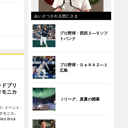
あいさつされる悠仁さま
プロ野球・西武２―５ソフ
トバンク
プロ野球・ＤｅＮＡ２―１
広島
ッドブリ
タモニカ
Ｊリーグ、真夏の開幕
1）イベント
タモニカ」
 Brick