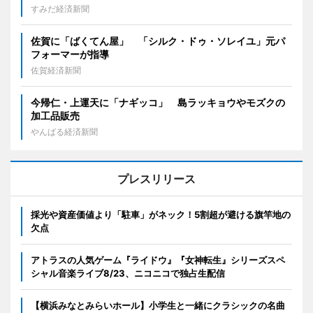
すみだ経済新聞
佐賀に「ばくてん屋」 「シルク・ドゥ・ソレイユ」元パ
フォーマーが指導
佐賀経済新聞
今帰仁・上運天に「ナギッコ」 島ラッキョウやモズクの
加工品販売
やんばる経済新聞
プレスリリース
採光や資産価値より「駐車」がネック！5割超が避ける旗竿地の
欠点
アトラスの人気ゲーム『ライドウ』『女神転生』シリーズスペ
シャル音楽ライブ8/23、ニコニコで独占生配信
【横浜みなとみらいホール】小学生と一緒にクラシックの名曲