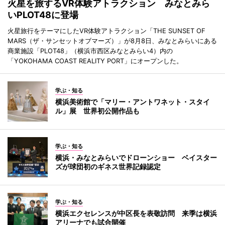
火星を旅するVR体験アトラクション みなとみら
いPLOT48に登場
火星旅行をテーマにしたVR体験アトラクション「THE SUNSET OF
MARS（ザ・サンセットオブマーズ）」が8月8日、みなとみらいにある
商業施設「PLOT48」（横浜市西区みなとみらい4）内の
「YOKOHAMA COAST REALITY PORT」にオープンした。
学ぶ・知る
横浜美術館で「マリー・アントワネット・スタイ
ル」展 世界初公開作品も
学ぶ・知る
横浜・みなとみらいでドローンショー ベイスター
ズが球団初のギネス世界記録認定
学ぶ・知る
横浜エクセレンスが中区長を表敬訪問 来季は横浜
アリーナでも試合開催