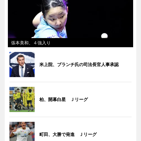
張本美和、４強入り
米上院、ブランチ氏の司法長官人事承認
柏、開幕白星 Ｊリーグ
町田、大勝で発進 Ｊリーグ