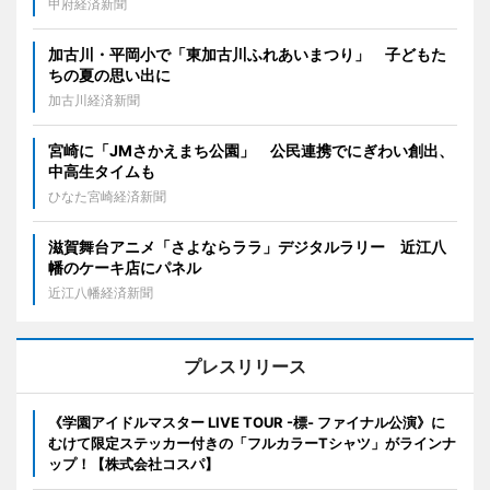
甲府経済新聞
加古川・平岡小で「東加古川ふれあいまつり」 子どもた
ちの夏の思い出に
加古川経済新聞
宮崎に「JMさかえまち公園」 公民連携でにぎわい創出、
中高生タイムも
ひなた宮崎経済新聞
滋賀舞台アニメ「さよならララ」デジタルラリー 近江八
幡のケーキ店にパネル
近江八幡経済新聞
プレスリリース
《学園アイドルマスター LIVE TOUR -標- ファイナル公演》に
むけて限定ステッカー付きの「フルカラーTシャツ」がラインナ
ップ！【株式会社コスパ】