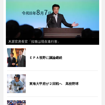
木原官房長官「拉致は現在進行形」
ＥＰＡ視野に議論継続
東海大甲府が２回戦へ 高校野球