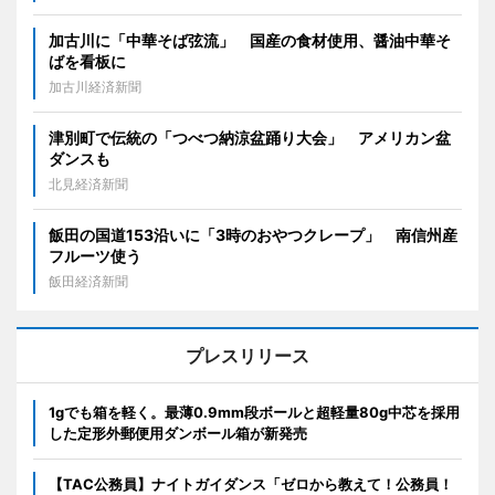
加古川に「中華そば弦流」 国産の食材使用、醤油中華そ
ばを看板に
加古川経済新聞
津別町で伝統の「つべつ納涼盆踊り大会」 アメリカン盆
ダンスも
北見経済新聞
飯田の国道153沿いに「3時のおやつクレープ」 南信州産
フルーツ使う
飯田経済新聞
プレスリリース
1gでも箱を軽く。最薄0.9mm段ボールと超軽量80g中芯を採用
した定形外郵便用ダンボール箱が新発売
【TAC公務員】ナイトガイダンス「ゼロから教えて！公務員！