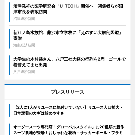
沼津発祥の医学研究会「U-TECH」開催へ 関係者らが沼
津市長を表敬訪問
沼津経済新聞
新江ノ島水族館、藤沢市立学校に「えのすい大解剖図鑑」
寄贈
湘南経済新聞
大学生の木村栞さん、八戸三社大祭の行列を2周 ゴールで
着替えてまた出発
八戸経済新聞
プレスリリース
【2人に1人がリユースに気付いていない】リユース人口拡大・
日常定着のカギは始めやすさ
オーダースーツ専門店「グローバルスタイル」に20種類の新作
スーツ裏地が登場！おしゃれな花柄・サッカーボール・フラミ