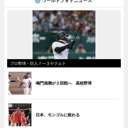
ワールドフォトニュース
プロ野球・巨人７―３ヤクルト
鳴門渦潮が２回戦へ 高校野球
日本、モンゴルに敗れる