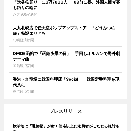
「渋谷盆踊り」に6万7000人 109前に櫓、外国人観光客
も踊りの輪に
シブヤ経済新聞
大丸札幌店で任天堂ポップアップストア 「どうぶつの
森」特設エリアも
札幌経済新聞
OMO5函館で「函館夜景の日」 手回しオルガンで野外劇
テーマ曲
函館経済新聞
香港・九龍塘に韓国料理店「Social」 韓国定番料理を現
代風に
香港経済新聞
プレスリリース
旗竿地は「通路幅」が命！価格以上に消費者がこだわる絶対条