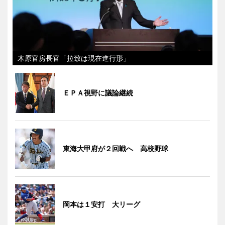
木原官房長官「拉致は現在進行形」
ＥＰＡ視野に議論継続
東海大甲府が２回戦へ 高校野球
岡本は１安打 大リーグ