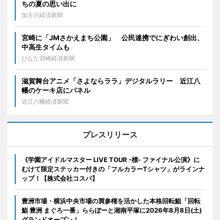
ちの夏の思い出に
加古川経済新聞
宮崎に「JMさかえまち公園」 公民連携でにぎわい創出、
中高生タイムも
ひなた宮崎経済新聞
滋賀舞台アニメ「さよならララ」デジタルラリー 近江八
幡のケーキ店にパネル
近江八幡経済新聞
プレスリリース
《学園アイドルマスター LIVE TOUR -標- ファイナル公演》に
むけて限定ステッカー付きの「フルカラーTシャツ」がラインナ
ップ！【株式会社コスパ】
豊洲市場・横浜中央市場の買参権を活かした本格回転鮨「回転
鮨 豊洲 まぐろ一番」ららぽーと湘南平塚に2026年8月8日(土)
グランドオープン！