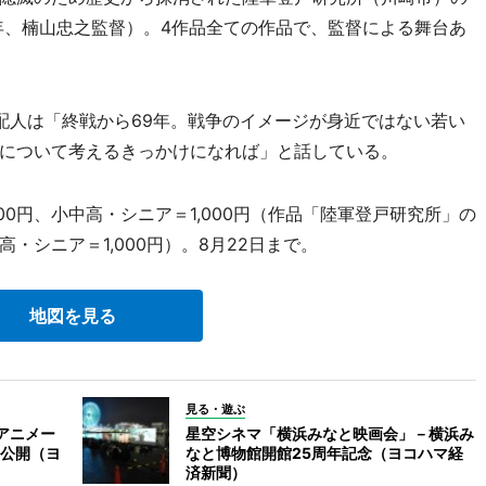
2年、楠山忠之監督）。4作品全ての作品で、監督による舞台あ
人は「終戦から69年。戦争のイメージが身近ではない若い
について考えるきっかけになれば」と話している。
200円、小中高・シニア＝1,000円（作品「陸軍登戸研究所」の
中高・シニア＝1,000円）。8月22日まで。
地図を見る
見る・遊ぶ
アニメー
星空シネマ「横浜みなと映画会」－横浜み
公開（ヨ
なと博物館開館25周年記念（ヨコハマ経
済新聞）