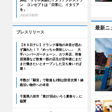
ン コンセプトは「日常に、イタリア
を」
浜松経済新聞
最新ニ
プレスリリース
【ＢＳ日テレ】ドランク塚地の本音が思わ
ず漏れた！？「めっちゃ美味しい…」 大
手ハンバーガーチェーン、カツ丼店、和食
居酒屋など飲食一筋の店主が定年後にまだ
まだ働きたいとオープンした立ち食いそば
屋！
半数が「騒音」で敬遠も2割は防音次第！線
路沿い物件への本音
千葉県八街市「第27回めいろう夏祭り」に
協賛