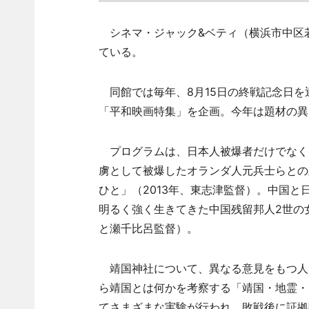
シネマ・ジャック&ベティ（横浜市中区若葉
ている。
同館では毎年、8月15日の終戦記念日を
「平和映画特集」を企画。今年は題材の異
プログラムは、日本人被爆者だけでなく
虜として被爆したオランダ人元兵士らとの
ひと」（2013年、東志津監督）。中国
明るく強く生きてきた中国残留邦人2世の女
と瀬千比呂監督）。
靖国神社について、異なる意見をもつ人
ら靖国とは何かを考察する「靖国・地霊・
てさまざまな実験が行われ、敗戦後に証拠