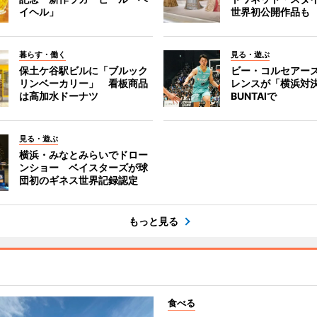
イヘル」
世界初公開作品も
暮らす・働く
見る・遊ぶ
保土ケ谷駅ビルに「ブルック
ビー・コルセアー
リンベーカリー」 看板商品
レンスが「横浜対
は高加水ドーナツ
BUNTAIで
見る・遊ぶ
横浜・みなとみらいでドロー
ンショー ベイスターズが球
団初のギネス世界記録認定
もっと見る
食べる