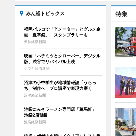
みん経トピックス
特集
福岡パルコで「辛メーター」とグルメ企
画「夏辛祭」 スタンプラリーも
天神経済新聞
映画「ハチミツとクローバー」デジタル
版、渋谷でリバイバル上映
シブヤ経済新聞
沼津の小中学生が地域情報誌「うらっ
ち」制作へ プロ講座で表現力磨く
沼津経済新聞
池袋にみそラーメン専門店「萬馬軒」
池袋2店舗目
池袋経済新聞
浜松・ザザ中央館にイタリアンレストラ