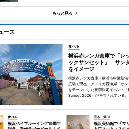
もっと見る
ュース
食べる
横浜赤レンガ倉庫で「レ
ックサンセット」 サン
をイメージ
横浜赤レンガ倉庫（横浜市中区新港
広場で現在、アメリカ西海岸「サン
をテーマにした夏季限定イベント「Red
Sunset 2026」が開催されている。
食べる
見る・遊ぶ
横浜ベイブルーイング15周年
横浜美術館で「マ
記念 新作ラガービール「ベ
トワネット・スタ