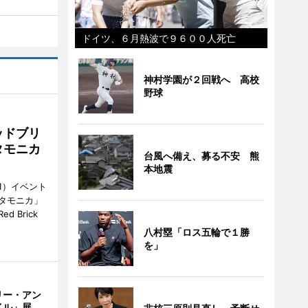
ドイツ、６月熱波で９６００人死亡
神村学園が２回戦へ 高校
野球
ッドブリ
タモニカ
台風へ備え、募る不安 熊
本地震
1）イベント
タモニカ」
 Brick
八村塁「ロス五輪で１勝
を」
リー・アン
イル」展