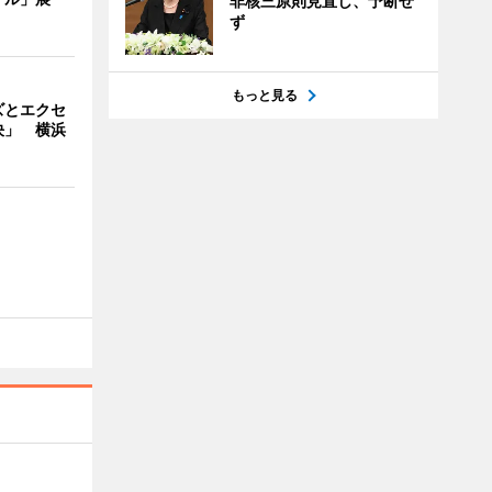
非核三原則見直し、予断せ
ず
もっと見る
ズとエクセ
決」 横浜