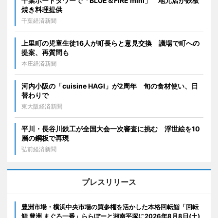
千葉ポートタワーで「BLUE＆FIRE mini」 地元店が鉄板
焼き料理提供
千葉経済新聞
上里町の児童生徒16人が町長らと意見交換 議場で町への
提案、再質問も
本庄経済新聞
河内小阪の「cuisine HAGI」が2周年 旬の食材使い、日
替わりで
東大阪経済新聞
平川・長谷川鉄工が全国大会一次審査に挑む 浮世絵を10
層の鋼板で再現
弘前経済新聞
プレスリリース
豊洲市場・横浜中央市場の買参権を活かした本格回転鮨「回転
鮨 豊洲 まぐろ一番」ららぽーと湘南平塚に2026年8月8日(土)