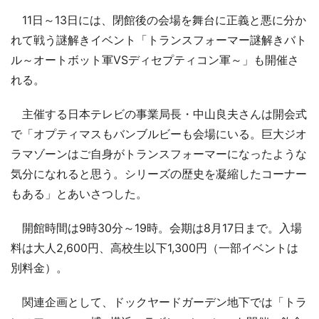
11日～13日には、閉館後の会場を舞台に正義と悪に分か
れて戦う謎解きイベント「トランスフォーマー謎解きバト
ル～オートボット軍VSディセプティコン軍～」も開催さ
れる。
主催する日本テレビの事業局長・中山良夫さんは開会式
で「オプティマスもバンブルビーも会場にいる。巨大ジオ
ラマゾーンはご自身がトランスフォーマーになったような
気分になれると思う。シリーズの歴史を凝縮したコーナー
もある」とあいさつした。
開館時間は9時30分～19時。会期は8月17日まで。入場
料は大人2,600円、高校生以下1,300円（一部イベントは
別料金）。
関連企画として、ドックヤードガーデン地下では「トラ