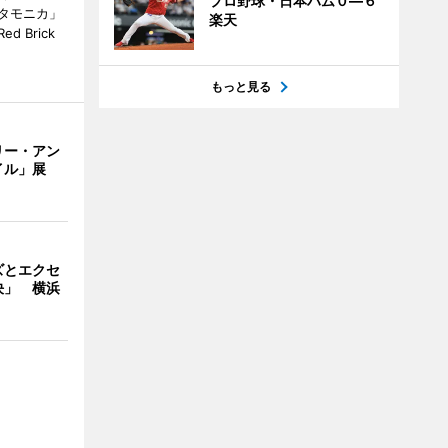
プロ野球・日本ハム０―６
タモニカ」
楽天
 Brick
もっと見る
リー・アン
イル」展
ズとエクセ
決」 横浜