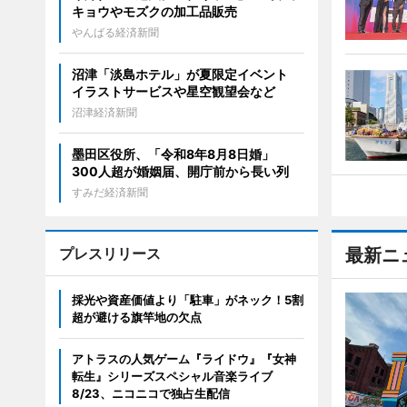
キョウやモズクの加工品販売
やんばる経済新聞
沼津「淡島ホテル」が夏限定イベント
イラストサービスや星空観望会など
沼津経済新聞
墨田区役所、「令和8年8月8日婚」
300人超が婚姻届、開庁前から長い列
すみだ経済新聞
プレスリリース
最新ニ
採光や資産価値より「駐車」がネック！5割
超が避ける旗竿地の欠点
アトラスの人気ゲーム『ライドウ』『女神
転生』シリーズスペシャル音楽ライブ
8/23、ニコニコで独占生配信