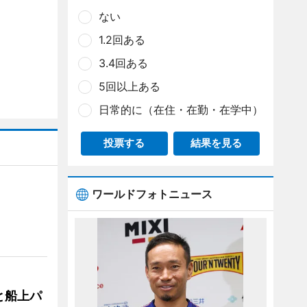
ない
1.2回ある
3.4回ある
5回以上ある
日常的に（在住・在勤・在学中）
投票する
結果を見る
ワールドフォトニュース
と船上パ