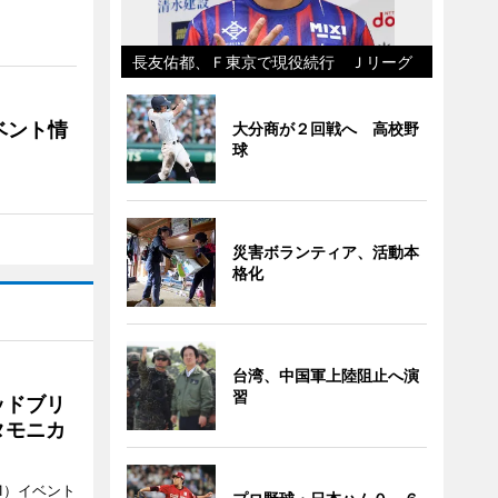
長友佑都、Ｆ東京で現役続行 Ｊリーグ
ベント情
大分商が２回戦へ 高校野
球
災害ボランティア、活動本
格化
台湾、中国軍上陸阻止へ演
習
ッドブリ
タモニカ
1）イベント