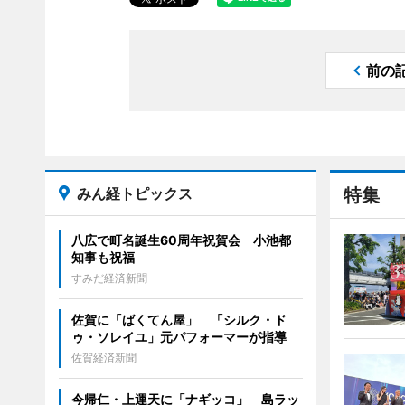
前の
みん経トピックス
特集
八広で町名誕生60周年祝賀会 小池都
知事も祝福
すみだ経済新聞
佐賀に「ばくてん屋」 「シルク・ド
ゥ・ソレイユ」元パフォーマーが指導
佐賀経済新聞
今帰仁・上運天に「ナギッコ」 島ラッ