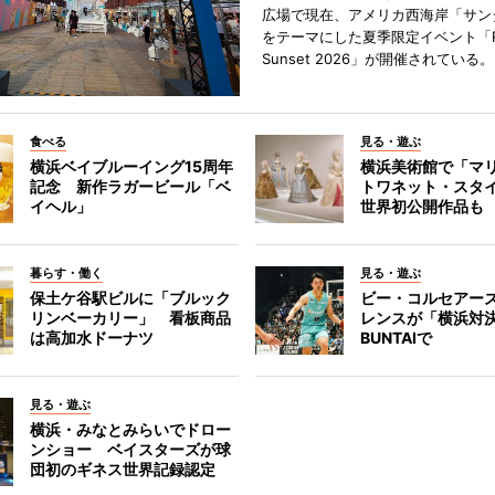
広場で現在、アメリカ西海岸「サン
をテーマにした夏季限定イベント「Red
Sunset 2026」が開催されている。
食べる
見る・遊ぶ
横浜ベイブルーイング15周年
横浜美術館で「マ
記念 新作ラガービール「ベ
トワネット・スタ
イヘル」
世界初公開作品も
暮らす・働く
見る・遊ぶ
保土ケ谷駅ビルに「ブルック
ビー・コルセアー
リンベーカリー」 看板商品
レンスが「横浜対
は高加水ドーナツ
BUNTAIで
見る・遊ぶ
横浜・みなとみらいでドロー
ンショー ベイスターズが球
団初のギネス世界記録認定