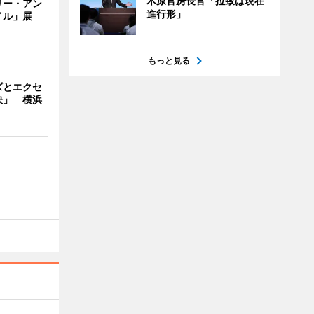
木原官房長官「拉致は現在
リー・アン
進行形」
イル」展
もっと見る
ズとエクセ
決」 横浜