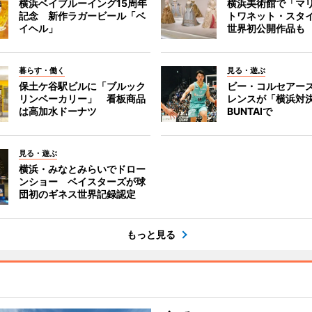
横浜ベイブルーイング15周年
横浜美術館で「マ
記念 新作ラガービール「ベ
トワネット・スタ
イヘル」
世界初公開作品も
暮らす・働く
見る・遊ぶ
保土ケ谷駅ビルに「ブルック
ビー・コルセアー
リンベーカリー」 看板商品
レンスが「横浜対
は高加水ドーナツ
BUNTAIで
見る・遊ぶ
横浜・みなとみらいでドロー
ンショー ベイスターズが球
団初のギネス世界記録認定
もっと見る