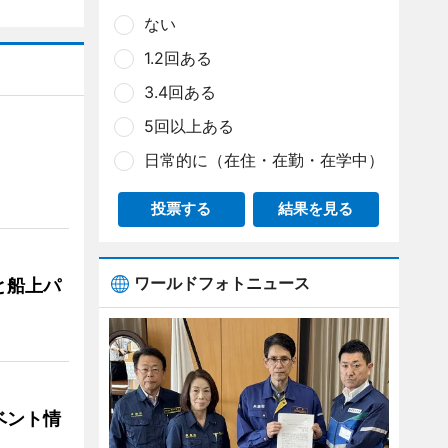
ない
1.2回ある
3.4回ある
5回以上ある
日常的に（在住・在勤・在学中）
投票する
結果を見る
ワールドフォトニュース
と船上パ
ベント情