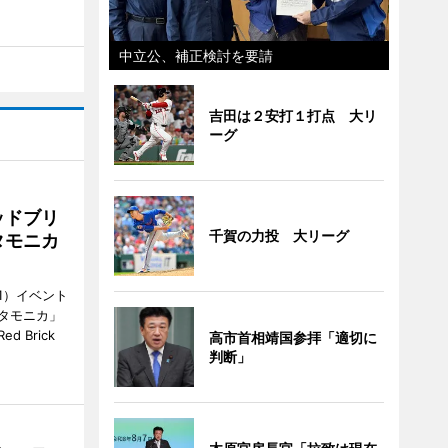
中立公、補正検討を要請
吉田は２安打１打点 大リ
ーグ
ッドブリ
千賀の力投 大リーグ
タモニカ
1）イベント
タモニカ」
 Brick
高市首相靖国参拝「適切に
判断」