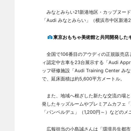
みなとみらい21新港地区・カップヌード
「Audi みなとみらい」（横浜市中区新港
東京おもちゃ美術館と共同開発した
全国で106番目のアウディの正規販売店
ィ認定中古車を23台展示する「Audi Appr
ッフ研修施設「Audi Training Cen
で、延床面積は約5,600平方メートル。
また、地域へ根ざした新たな交流の場と
発したキッズルームやプレミアムカフェ「Audi 
「パンペルデュ」（1,200円～）などの
広報担当の小島誠さんは「環境共生都市を