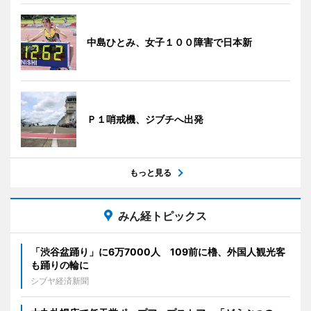
中島ひとみ、女子１００障害で日本新
Ｐ１哨戒機、ジブチへ出発
もっと見る
みん経トピックス
「渋谷盆踊り」に6万7000人 109前に櫓、外国人観光客
も踊りの輪に
シブヤ経済新聞