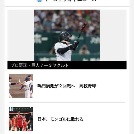
プロ野球・巨人７―３ヤクルト
鳴門渦潮が２回戦へ 高校野球
日本、モンゴルに敗れる