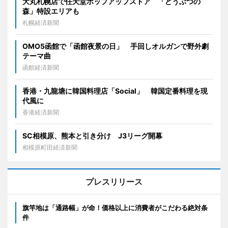
大丸札幌店で任天堂ポップアップストア 「どうぶつの
森」特設エリアも
札幌経済新聞
OMO5函館で「函館夜景の日」 手回しオルガンで野外劇
テーマ曲
函館経済新聞
香港・九龍塘に韓国料理店「Social」 韓国定番料理を現
代風に
香港経済新聞
SC相模原、熊本と引き分け J3リーグ開幕
相模原町田経済新聞
プレスリリース
旗竿地は「通路幅」が命！価格以上に消費者がこだわる絶対条
件