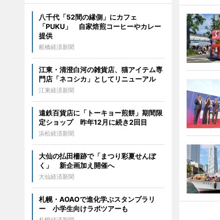
八千代「52間の縁側」にカフェ
「PUKU」 自家焙煎コーヒーやカレー
提供
船橋経済新聞
江東・清澄白河の雑貨店、猫アイテム専
門店「ネコシカ」としてリニューアル
江東経済新聞
遠鉄百貨店に「トーキョー煎餅」期間限
定ショップ 昨年12月に続き2回目
浜松経済新聞
大仙の払田柵跡で「まつり彩夏せんぼ
く」 新企画加え開催へ
大仙経済新聞
札幌・AOAOで進化学ぶスタンプラリ
ー 小学生向けラボツアーも
札幌経済新聞