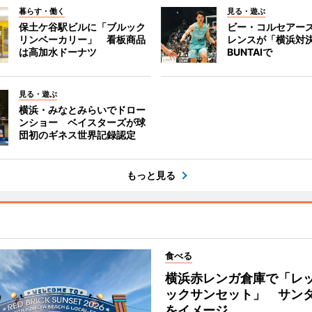
暮らす・働く
見る・遊ぶ
保土ケ谷駅ビルに「ブルック
ビー・コルセアー
リンベーカリー」 看板商品
レンスが「横浜対
は高加水ドーナツ
BUNTAIで
見る・遊ぶ
横浜・みなとみらいでドロー
ンショー ベイスターズが球
団初のギネス世界記録認定
もっと見る
食べる
横浜赤レンガ倉庫で「レ
ックサンセット」 サン
をイメージ