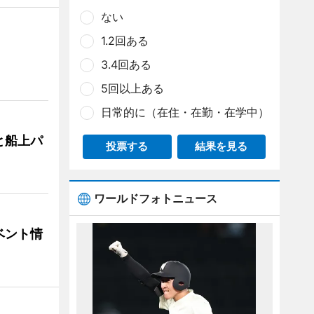
ない
1.2回ある
3.4回ある
5回以上ある
日常的に（在住・在勤・在学中）
と船上パ
投票する
結果を見る
ワールドフォトニュース
ベント情