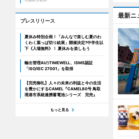
最新ニ
プレスリリース
夏休み特別企画！「みんなで楽しむ夏のわ
くわく葉っぱ切り絵展」開催決定?中学生以
下《入場無料》！ 夏休みを楽しもう
輸出管理AIのTIMEWELL、ISMS認証
「ISO/IEC 27001」を取得
【完売御礼】人々の未来の利益と今の生活
を豊かにするCAMEL『CAMEL80号 鳥取
境港市系統連携蓄電池シリーズ 完売』
もっと見る