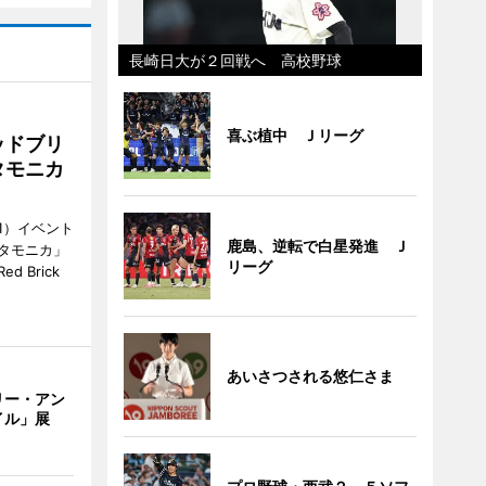
長崎日大が２回戦へ 高校野球
喜ぶ植中 Ｊリーグ
ッドブリ
タモニカ
1）イベント
鹿島、逆転で白星発進 Ｊ
タモニカ」
リーグ
 Brick
あいさつされる悠仁さま
リー・アン
イル」展