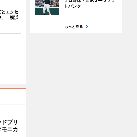
プロ野球・西武２―５ソフ
トバンク
ズとエクセ
決」 横浜
もっと見る
ッドブリ
タモニカ