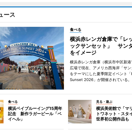
ュース
食べる
横浜赤レンガ倉庫で「レ
ックサンセット」 サン
をイメージ
横浜赤レンガ倉庫（横浜市中区新港
広場で現在、アメリカ西海岸「サン
をテーマにした夏季限定イベント「Red
Sunset 2026」が開催されている。
食べる
見る・遊ぶ
横浜ベイブルーイング15周年
横浜美術館で「マ
記念 新作ラガービール「ベ
トワネット・スタ
イヘル」
世界初公開作品も