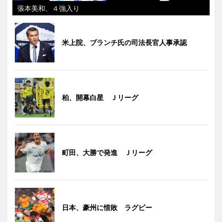
張本美和、４強入り
米上院、ブランチ氏の司法長官人事承認
柏、開幕白星 Ｊリーグ
町田、大勝で発進 Ｊリーグ
日本、豪州に惜敗 ラグビー