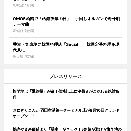
札幌経済新聞
OMO5函館で「函館夜景の日」 手回しオルガンで野外劇
テーマ曲
函館経済新聞
香港・九龍塘に韓国料理店「Social」 韓国定番料理を現
代風に
香港経済新聞
プレスリリース
旗竿地は「通路幅」が命！価格以上に消費者がこだわる絶対条
件
おにぎりこんが 羽田空港第一ターミナル店が8月10日グランド
オープン！！
採光や資産価値より「駐車」がネック！5割超が避ける旗竿地の