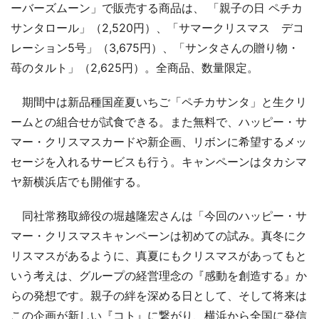
ーバーズムーン」で販売する商品は、 「親子の日 ペチカ
サンタロール」（2,520円）、「サマークリスマス デコ
レーション5号」（3,675円）、「サンタさんの贈り物・
苺のタルト」（2,625円）。全商品、数量限定。
期間中は新品種国産夏いちご「ペチカサンタ」と生クリ
ームとの組合せが試食できる。また無料で、ハッピー・サ
マー・クリスマスカードや新企画、リボンに希望するメッ
セージを入れるサービスも行う。キャンペーンはタカシマ
ヤ新横浜店でも開催する。
同社常務取締役の堀越隆宏さんは「今回のハッピー・サ
マー・クリスマスキャンペーンは初めての試み。真冬にク
リスマスがあるように、真夏にもクリスマスがあってもと
いう考えは、グループの経営理念の『感動を創造する』か
らの発想です。親子の絆を深める日として、そして将来は
この企画が新しい『コト』に繋がり、横浜から全国に発信