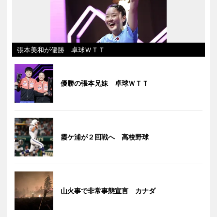
張本美和が優勝 卓球ＷＴＴ
優勝の張本兄妹 卓球ＷＴＴ
霞ケ浦が２回戦へ 高校野球
山火事で非常事態宣言 カナダ