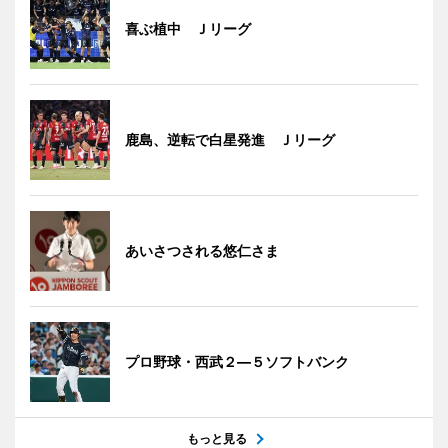
喜ぶ植中 Ｊリーグ
鹿島、逆転で白星発進 Ｊリーグ
あいさつされる悠仁さま
プロ野球・西武２―５ソフトバンク
もっと見る