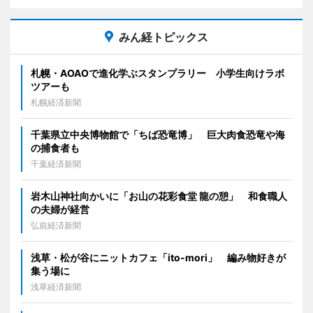
みん経トピックス
札幌・AOAOで進化学ぶスタンプラリー 小学生向けラボ
ツアーも
札幌経済新聞
千葉県立中央博物館で「ちば恐竜博」 巨大肉食恐竜や海
の捕食者も
千葉経済新聞
岩木山神社向かいに「お山の花彩食堂 龍の憩」 和食職人
の夫婦が経営
弘前経済新聞
浅草・松が谷にニットカフェ「ito-mori」 編み物好きが
集う場に
浅草経済新聞