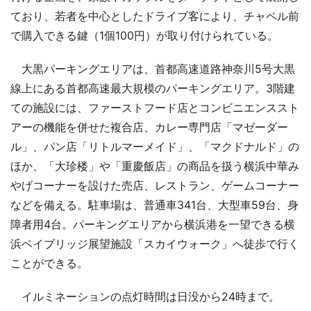
ており、若者を中心としたドライブ客により、チャペル前
で購入できる鍵（1個100円）が取り付けられている。
大黒パーキングエリアは、首都高速道路神奈川5号大黒
線上にある首都高速最大規模のパーキングエリア。3階建
ての施設には、ファーストフード店とコンビニエンススト
アーの機能を併せた複合店、カレー専門店「マゼーダー
ル」、パン店「リトルマーメイド」、「マクドナルド」の
ほか、「大珍楼」や「重慶飯店」の商品を扱う横浜中華み
やげコーナーを設けた売店、レストラン、ゲームコーナー
などを備える。駐車場は、普通車341台、大型車59台、身
障者用4台。パーキングエリアから横浜港を一望できる横
浜ベイブリッジ展望施設「スカイウォーク」へ徒歩で行く
ことができる。
イルミネーションの点灯時間は日没から24時まで。