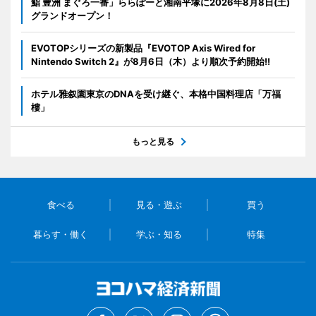
鮨 豊洲 まぐろ一番」ららぽーと湘南平塚に2026年8月8日(土)
グランドオープン！
EVOTOPシリーズの新製品『EVOTOP Axis Wired for
Nintendo Switch 2』が8月6日（木）より順次予約開始!!
ホテル雅叙園東京のDNAを受け継ぐ、本格中国料理店「万福
樓」
もっと見る
食べる
見る・遊ぶ
買う
暮らす・働く
学ぶ・知る
特集