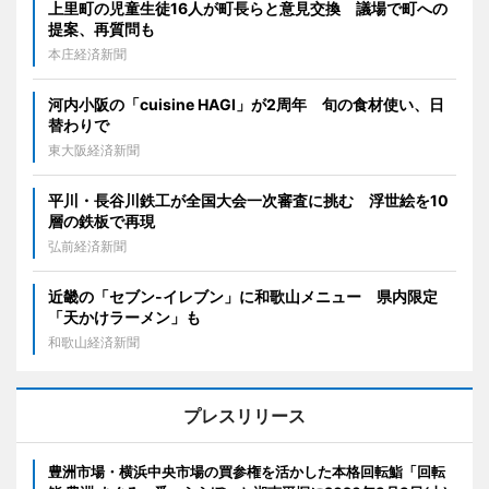
上里町の児童生徒16人が町長らと意見交換 議場で町への
提案、再質問も
本庄経済新聞
河内小阪の「cuisine HAGI」が2周年 旬の食材使い、日
替わりで
東大阪経済新聞
平川・長谷川鉄工が全国大会一次審査に挑む 浮世絵を10
層の鉄板で再現
弘前経済新聞
近畿の「セブン-イレブン」に和歌山メニュー 県内限定
「天かけラーメン」も
和歌山経済新聞
プレスリリース
豊洲市場・横浜中央市場の買参権を活かした本格回転鮨「回転