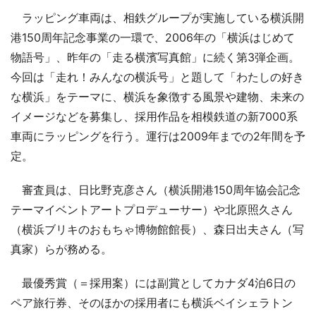
ラッピング車両は、相鉄グループが実施している横浜開
港150周年記念事業の一環で、2006年の「横浜はじめて
物語号」、昨年の「走る横濱写真館」に続く第3弾企画。
今回は「走れ！みんなの横浜号」と題して「わたしの好き
な横浜」をテーマに、横浜を象徴する風景や建物、未来の
イメージなどを募集し、採用作品を相模鉄道の新7000系
車両にラッピングを行う。運行は2009年までの2年間を予
定。
審査員は、日比野克彦さん（横浜開港150周年協会記念
テーマイベントアートプロデューサー）や北原照久さん
（横浜ブリキのおもちゃ博物館館長）、森日出夫さん（写
真家）らが務める。
最優秀賞（＝採用案）には副賞としてカナダ4泊6日の
ペア旅行券、そのほかの採用者にも横浜ベイシェラトン