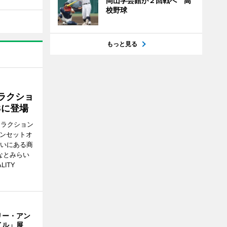
岡山学芸館が２回戦へ 高
校野球
もっと見る
ラクショ
8に登場
トラクション
・サンセットオ
らいにある商
なとみらい
LITY
リー・アン
イル」展