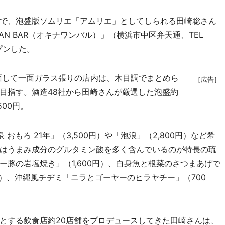
で、泡盛版ソムリエ「アムリエ」としてしられる田崎聡さん
AN BAR（オキナワンバル）」（横浜市中区弁天通、TEL
プンした。
面して一面ガラス張りの店内は、木目調でまとめら
［広告］
目指す。酒造48社から田崎さんが厳選した泡盛約
00円。
 おもろ 21年」（3,500円）や「泡浪」（2,800円）など希
はうまみ成分のグルタミン酸を多く含んでいるのが特長の琉
豚の岩塩焼き」（1,600円）、白身魚と根菜のさつまあげで
）、沖縄風チヂミ「ニラとゴーヤーのヒラヤチー」（700
とする飲食店約20店舗をプロデュースしてきた田崎さんは、