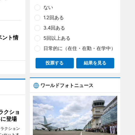
ない
1.2回ある
3.4回ある
ベント情
5回以上ある
日常的に（在住・在勤・在学中）
投票する
結果を見る
ワールドフォトニュース
ラクショ
8に登場
トラクション
・サンセットオ