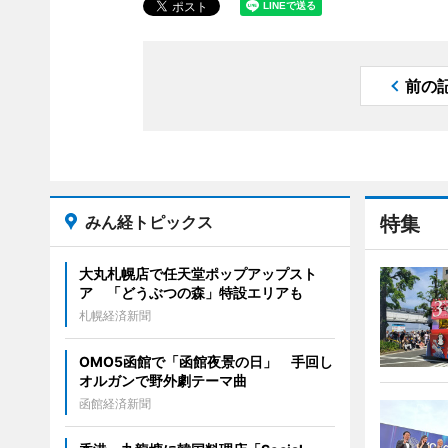
前の
みん経トピックス
特集
大丸札幌店で任天堂ポップアップスト
ア 「どうぶつの森」特設エリアも
札幌経済新聞
OMO5函館で「函館夜景の日」 手回し
オルガンで野外劇テーマ曲
函館経済新聞