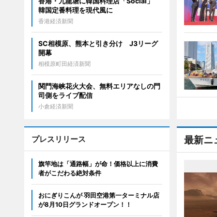
香港・九龍塘に韓国料理店「Social」
韓国定番料理を現代風に
香港経済新聞
SC相模原、熊本と引き分け J3リーグ
開幕
相模原町田経済新聞
関門海峡花火大会、無料エリアなしの門
司側をライブ配信
小倉経済新聞
プレスリリース
最新ニ
旗竿地は「通路幅」が命！価格以上に消費
者がこだわる絶対条件
おにぎりこんが 羽田空港第一ターミナル店
が8月10日グランドオープン！！