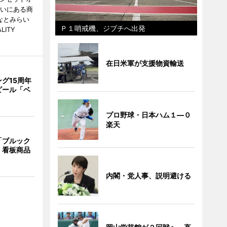
らいにある商
なとみらい
Ｐ１哨戒機、ジブチへ出発
LITY
在日米軍が支援物資輸送
グ15周年
ビール「ベ
プロ野球・日本ハム１―０
楽天
「ブルック
 看板商品
内閣・党人事、説明避ける