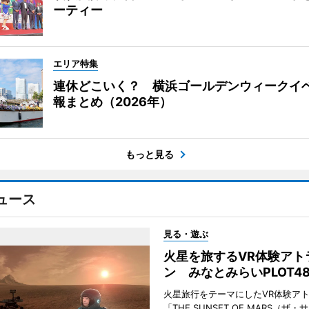
ーティー
エリア特集
連休どこいく？ 横浜ゴールデンウィークイ
報まとめ（2026年）
もっと見る
ュース
見る・遊ぶ
火星を旅するVR体験アト
ン みなとみらいPLOT4
火星旅行をテーマにしたVR体験ア
「THE SUNSET OF MARS（ザ