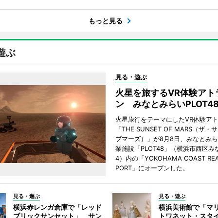
もっと見る
遊ぶ
見る・遊ぶ
火星を旅するVR体験アト
ン みなとみらいPLOT4
火星旅行をテーマにしたVR体験ア
「THE SUNSET OF MARS（ザ
ブマーズ）」が8月8日、みなとみ
業施設「PLOT48」（横浜市西区み
4）内の「YOKOHAMA COAST REA
PORT」にオープンした。
見る・遊ぶ
見る・遊ぶ
横浜赤レンガ倉庫で「レッド
横浜美術館で「マ
ブリックサンセット」 サン
トワネット・スタ