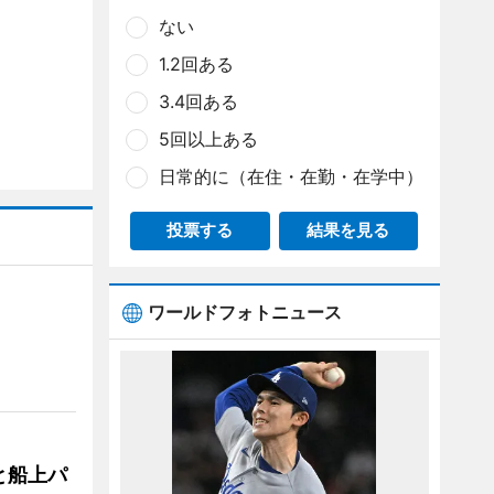
ない
1.2回ある
3.4回ある
5回以上ある
日常的に（在住・在勤・在学中）
投票する
結果を見る
ワールドフォトニュース
と船上パ