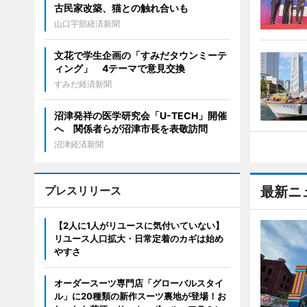
古民家改築、猫との触れ合いも
山口宇部経済新聞
文花で学生企画の「すみだタウンミーテ
ィング」 4テーマで意見交換
すみだ経済新聞
沼津発祥の医学研究会「U-TECH」開催
へ 関係者らが沼津市長を表敬訪問
沼津経済新聞
プレスリリース
最新ニ
【2人に1人がリユースに気付いていない】
リユース人口拡大・日常定着のカギは始め
やすさ
オーダースーツ専門店「グローバルスタイ
ル」に20種類の新作スーツ裏地が登場！お