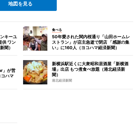
地図を見る
食べる
ンキーユ
50年愛された関内桜通り「山田ホームレ
供 ワン
ストラン」が店主急逝で閉店 「感謝の集
新聞）
い」に160人（ヨコハマ経済新聞）
新横浜駅近くに大衆昭和居酒屋「新横酒
場」出店 もつ煮食べ放題（港北経済新
ar」が営
聞）
ヨコハマ
港北経済新聞