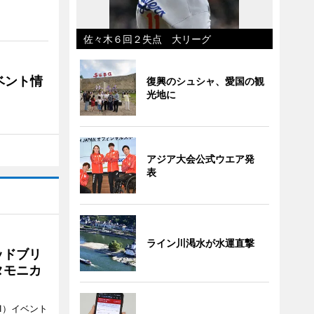
佐々木６回２失点 大リーグ
ベント情
復興のシュシャ、愛国の観
光地に
アジア大会公式ウエア発
表
ライン川渇水が水運直撃
ッドブリ
タモニカ
1）イベント