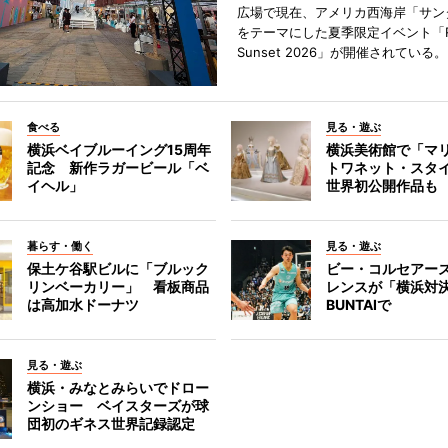
広場で現在、アメリカ西海岸「サン
をテーマにした夏季限定イベント「Red
Sunset 2026」が開催されている。
食べる
見る・遊ぶ
横浜ベイブルーイング15周年
横浜美術館で「マ
記念 新作ラガービール「ベ
トワネット・スタ
イヘル」
世界初公開作品も
暮らす・働く
見る・遊ぶ
保土ケ谷駅ビルに「ブルック
ビー・コルセアー
リンベーカリー」 看板商品
レンスが「横浜対
は高加水ドーナツ
BUNTAIで
見る・遊ぶ
横浜・みなとみらいでドロー
ンショー ベイスターズが球
団初のギネス世界記録認定