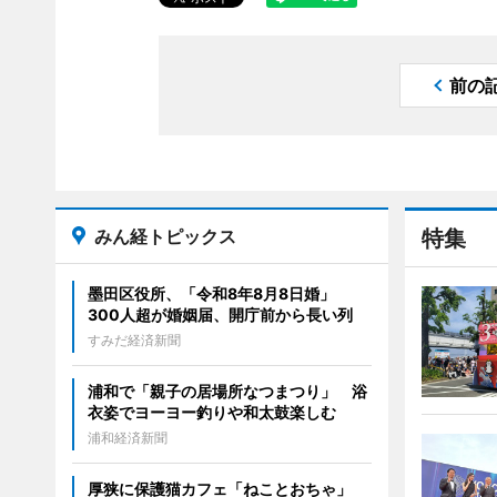
前の
みん経トピックス
特集
墨田区役所、「令和8年8月8日婚」
300人超が婚姻届、開庁前から長い列
すみだ経済新聞
浦和で「親子の居場所なつまつり」 浴
衣姿でヨーヨー釣りや和太鼓楽しむ
浦和経済新聞
厚狭に保護猫カフェ「ねことおちゃ」