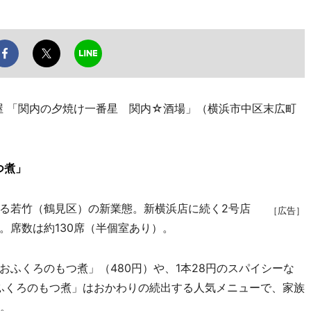
屋 「関内の夕焼け一番星 関内☆酒場」（横浜市中区末広町
つ煮」
る若竹（鶴見区）の新業態。新横浜店に続く2号店
［広告］
。席数は約130席（半個室あり）。
ふくろのもつ煮」（480円）や、1本28円のスパイシーな
おふくろのもつ煮」はおかわりの続出する人気メニューで、家族
う。