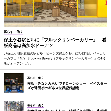
暮らす・働く
保土ケ谷駅ビルに「ブルックリンベーカリー」 看
板商品は高加水ドーナツ
JR保土ケ谷駅直結の駅ビル「ビーンズ保土ケ谷」に7月21日、ベーカリ
ーカフェ「N.Y. Brooklyn Bakery（ブルックリンベーカリー）」の1号
店がオープンした。
暮らす・働く
横浜・みなとみらいでドローンショー ベイスター
ズが球団初のギネス世界記録認定
暮らす・働く
六角橋ヤミ市でストリート結婚式と盆踊り 歩行者