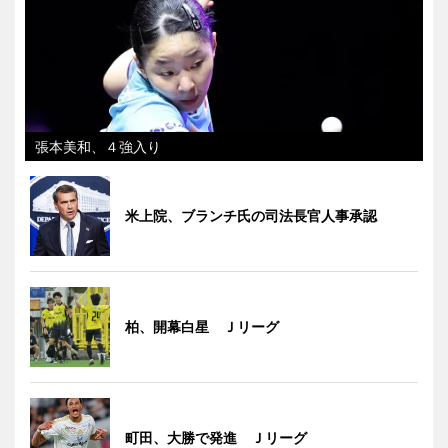
張本美和、４強入り
米上院、ブランチ氏の司法長官人事承認
柏、開幕白星 Ｊリーグ
町田、大勝で発進 Ｊリーグ