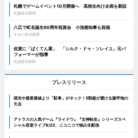
札幌でゲームイベント10月開催へ 高校生向け企画を新設
札幌経済新聞
八広で町名誕生60周年祝賀会 小池都知事も祝福
すみだ経済新聞
佐賀に「ばくてん屋」 「シルク・ドゥ・ソレイユ」元パ
フォーマーが指導
佐賀経済新聞
プレスリリース
採光や資産価値より「駐車」がネック！5割超が避ける旗竿地の
欠点
アトラスの人気ゲーム『ライドウ』『女神転生』シリーズスペ
シャル音楽ライブ8/23、ニコニコで独占生配信