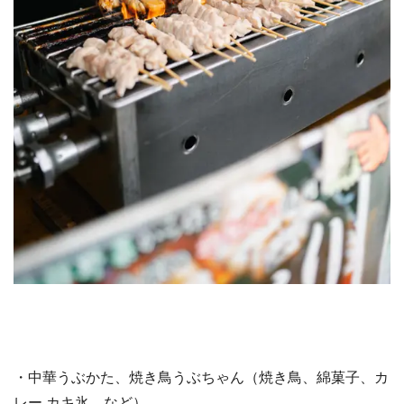
・中華うぶかた、焼き鳥うぶちゃん（焼き鳥、綿菓子、カ
レー,カキ氷、など）