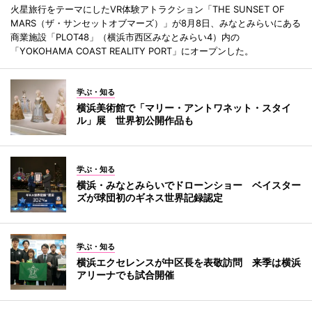
火星旅行をテーマにしたVR体験アトラクション「THE SUNSET OF
MARS（ザ・サンセットオブマーズ）」が8月8日、みなとみらいにある
商業施設「PLOT48」（横浜市西区みなとみらい4）内の
「YOKOHAMA COAST REALITY PORT」にオープンした。
学ぶ・知る
横浜美術館で「マリー・アントワネット・スタイ
ル」展 世界初公開作品も
学ぶ・知る
横浜・みなとみらいでドローンショー ベイスター
ズが球団初のギネス世界記録認定
学ぶ・知る
横浜エクセレンスが中区長を表敬訪問 来季は横浜
アリーナでも試合開催