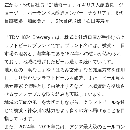
左から：5代目社長「加藤修一」、イギリス人醸造長「ジ
ョージ」、ポーランド人醸造メンバー「ナタリア」、6代
目跡取娘「加藤葉月」、6代目跡取娘「石田美寿々」
「TDM 1874 Brewery」は、株式会社坂口屋が手掛けるク
ラフトビールブランドです。ブランド名には、横浜・十日
市場の地名と、創業年である1874年への想いが込められ
ており、地域に根ざしたビール造りを続けています。
地元産の「浜なし」や「はるみ玄米」など厳選素材を使用
し、香り豊かなクラフトビールを醸造。また、ビール粕を
地元農家で肥料として再活用するなど、地域資源を循環さ
せるサステナブルな取り組みも実践しています。
地域の伝統や風土を大切にしながら、クラフトビールを通
じて横浜・神奈川の魅力をより多くの方へ届けることを目
指しています。
また、2024年・2025年には、アジア最大級のビールコン