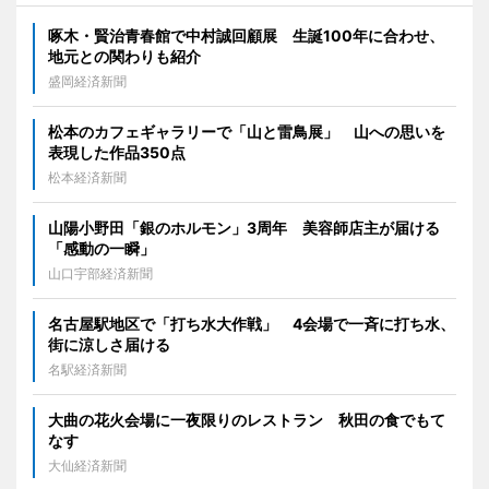
啄木・賢治青春館で中村誠回顧展 生誕100年に合わせ、
地元との関わりも紹介
盛岡経済新聞
松本のカフェギャラリーで「山と雷鳥展」 山への思いを
表現した作品350点
松本経済新聞
山陽小野田「銀のホルモン」3周年 美容師店主が届ける
「感動の一瞬」
山口宇部経済新聞
名古屋駅地区で「打ち水大作戦」 4会場で一斉に打ち水、
街に涼しさ届ける
名駅経済新聞
大曲の花火会場に一夜限りのレストラン 秋田の食でもて
なす
大仙経済新聞