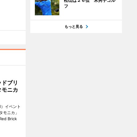
松山は２６位 米男子ゴル
フ
もっと見る
ッドブリ
タモニカ
1）イベント
タモニカ」
 Brick