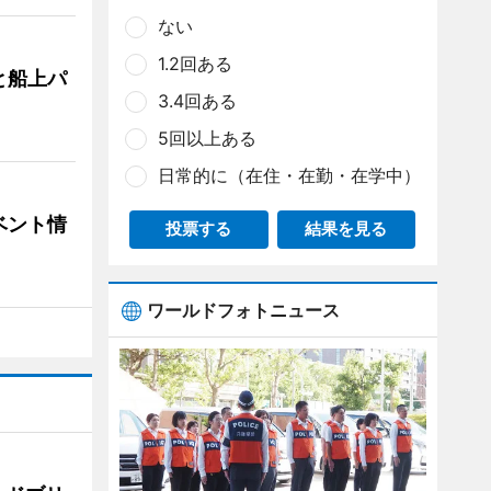
ない
1.2回ある
と船上パ
3.4回ある
5回以上ある
日常的に（在住・在勤・在学中）
ベント情
投票する
結果を見る
ワールドフォトニュース