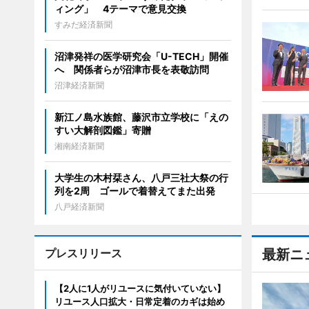
ィング」 4テーマで意見交換
すみだ経済新聞
沼津発祥の医学研究会「U-TECH」開催
へ 関係者らが沼津市長を表敬訪問
沼津経済新聞
新江ノ島水族館、藤沢市立学校に「えの
すい大解剖図鑑」寄贈
湘南経済新聞
大学生の木村栞さん、八戸三社大祭の行
列を2周 ゴールで着替えてまた出発
八戸経済新聞
プレスリリース
最新ニ
【2人に1人がリユースに気付いていない】
リユース人口拡大・日常定着のカギは始め