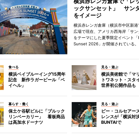
横浜赤レンガ倉庫で「レ
ックサンセット」 サン
をイメージ
横浜赤レンガ倉庫（横浜市中区新港
広場で現在、アメリカ西海岸「サン
をテーマにした夏季限定イベント「Red
Sunset 2026」が開催されている。
食べる
見る・遊ぶ
横浜ベイブルーイング15周年
横浜美術館で「マ
記念 新作ラガービール「ベ
トワネット・スタ
イヘル」
世界初公開作品も
暮らす・働く
見る・遊ぶ
保土ケ谷駅ビルに「ブルック
ビー・コルセアー
リンベーカリー」 看板商品
レンスが「横浜対
は高加水ドーナツ
BUNTAIで