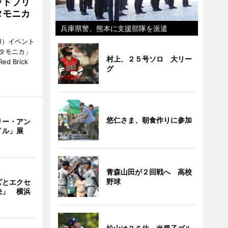
ッドブリ
タモニカ
兵庫県警、熊本に支援部隊を派遣
1）イベント
タモニカ」
村上、２５号ソロ 大リー
 Brick
グ
悠仁さま、朝食作りに参加
リー・アン
イル」展
青森山田が２回戦へ 高校
野球
ズとエクセ
決」 横浜