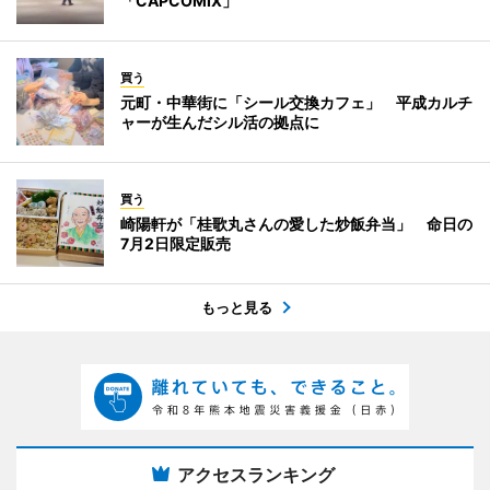
「CAPCOMIX」
買う
元町・中華街に「シール交換カフェ」 平成カルチ
ャーが生んだシル活の拠点に
買う
崎陽軒が「桂歌丸さんの愛した炒飯弁当」 命日の
7月2日限定販売
もっと見る
アクセスランキング