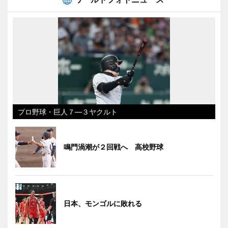
プロ野球・巨人７―３ヤクルト
鳴門渦潮が２回戦へ 高校野球
日本、モンゴルに敗れる