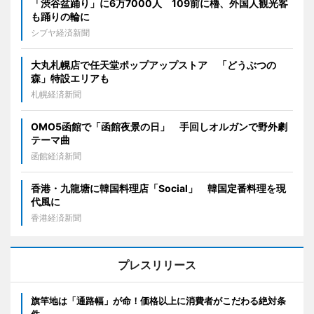
「渋谷盆踊り」に6万7000人 109前に櫓、外国人観光客
も踊りの輪に
シブヤ経済新聞
大丸札幌店で任天堂ポップアップストア 「どうぶつの
森」特設エリアも
札幌経済新聞
OMO5函館で「函館夜景の日」 手回しオルガンで野外劇
テーマ曲
函館経済新聞
香港・九龍塘に韓国料理店「Social」 韓国定番料理を現
代風に
香港経済新聞
プレスリリース
旗竿地は「通路幅」が命！価格以上に消費者がこだわる絶対条