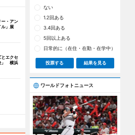
ない
1.2回ある
リー・アン
イル」展
3.4回ある
5回以上ある
日常的に（在住・在勤・在学中）
ズとエクセ
決」 横浜
投票する
結果を見る
ワールドフォトニュース