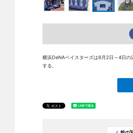
横浜DeNAベイスターズは8月2日～4日の広
する。
前の