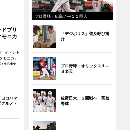
プロ野球・広島７―１１巨人
ッドブリ
「デジポリス」普及呼び掛
タモニカ
け
1）イベント
タモニカ」
 Brick
プロ野球・オリックス１―
３楽天
「ヨコハマ
佐野日大、２回戦へ 高校
元グルメ・
野球