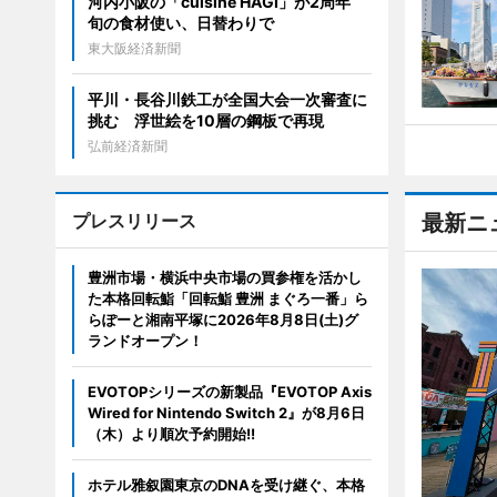
河内小阪の「cuisine HAGI」が2周年
旬の食材使い、日替わりで
東大阪経済新聞
平川・長谷川鉄工が全国大会一次審査に
挑む 浮世絵を10層の鋼板で再現
弘前経済新聞
プレスリリース
最新ニ
豊洲市場・横浜中央市場の買参権を活かし
た本格回転鮨「回転鮨 豊洲 まぐろ一番」ら
らぽーと湘南平塚に2026年8月8日(土)グ
ランドオープン！
EVOTOPシリーズの新製品『EVOTOP Axis
Wired for Nintendo Switch 2』が8月6日
（木）より順次予約開始!!
ホテル雅叙園東京のDNAを受け継ぐ、本格