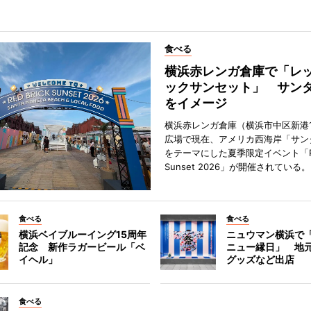
食べる
横浜赤レンガ倉庫で「レ
ックサンセット」 サン
をイメージ
横浜赤レンガ倉庫（横浜市中区新港
広場で現在、アメリカ西海岸「サン
をテーマにした夏季限定イベント「Red
Sunset 2026」が開催されている。
食べる
食べる
横浜ベイブルーイング15周年
ニュウマン横浜で
記念 新作ラガービール「ベ
ニュー縁日」 地
イヘル」
グッズなど出店
食べる