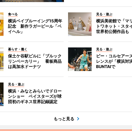
食べる
見る・遊ぶ
横浜ベイブルーイング15周年
横浜美術館で「マ
記念 新作ラガービール「ベ
トワネット・スタ
イヘル」
世界初公開作品も
暮らす・働く
見る・遊ぶ
保土ケ谷駅ビルに「ブルック
ビー・コルセアー
リンベーカリー」 看板商品
レンスが「横浜対
は高加水ドーナツ
BUNTAIで
見る・遊ぶ
横浜・みなとみらいでドロー
ンショー ベイスターズが球
団初のギネス世界記録認定
もっと見る