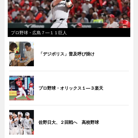
プロ野球・広島７―１１巨人
「デジポリス」普及呼び掛け
プロ野球・オリックス１―３楽天
佐野日大、２回戦へ 高校野球