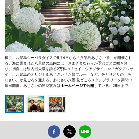
横浜・八景島シーパラダイスで6月4日から「八景島あじさい祭」が開催され
る。海に囲まれた八景島の島内には、さまざまな花々が季節ごとに咲き誇
り、初夏には県内最大級を誇る2万株の「セイヨウアジサイ」や「ガクアジサ
イ」、八景島のオリジナルあじさい「八景ブルー」など、色とりどりの「あ
じさい」が見ごろを迎える。あじさい八景 見どころスタンプラリーを期間中
毎日開催。あじさいの開花状況は
ホームページで公開
している。26日まで。