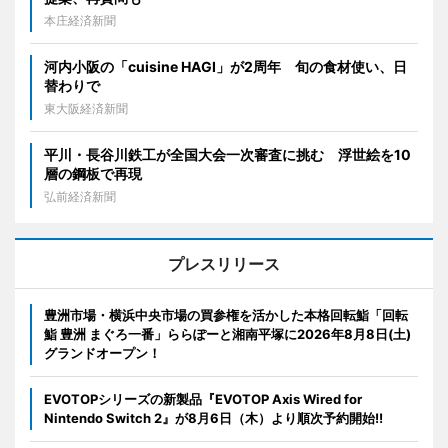
本庄経済新聞
河内小阪の「cuisine HAGI」が2周年 旬の食材使い、日
替わりで
東大阪経済新聞
平川・長谷川鉄工が全国大会一次審査に挑む 浮世絵を10
層の鋼板で再現
弘前経済新聞
プレスリリース
豊洲市場・横浜中央市場の買参権を活かした本格回転鮨「回転
鮨 豊洲 まぐろ一番」ららぽーと湘南平塚に2026年8月8日(土)
グランドオープン！
EVOTOPシリーズの新製品『EVOTOP Axis Wired for
Nintendo Switch 2』が8月6日（木）より順次予約開始!!