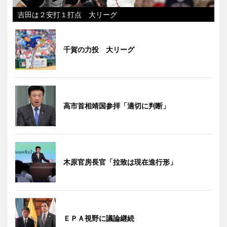
吉田は２安打１打点 大リーグ
千賀の力投 大リーグ
高市首相靖国参拝「適切に判断」
木原官房長官「拉致は現在進行形」
ＥＰＡ視野に議論継続