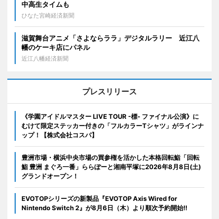
中高生タイムも
ひなた宮崎経済新聞
滋賀舞台アニメ「さよならララ」デジタルラリー 近江八
幡のケーキ店にパネル
近江八幡経済新聞
プレスリリース
《学園アイドルマスター LIVE TOUR -標- ファイナル公演》に
むけて限定ステッカー付きの「フルカラーTシャツ」がラインナ
ップ！【株式会社コスパ】
豊洲市場・横浜中央市場の買参権を活かした本格回転鮨「回転
鮨 豊洲 まぐろ一番」ららぽーと湘南平塚に2026年8月8日(土)
グランドオープン！
EVOTOPシリーズの新製品『EVOTOP Axis Wired for
Nintendo Switch 2』が8月6日（木）より順次予約開始!!