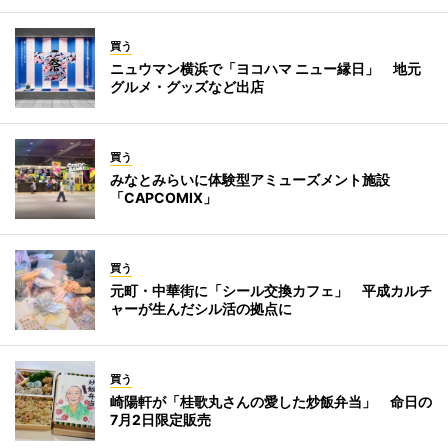
買う
ニュウマン横浜で「ヨコハマ ニュー縁日」 地元
グルメ・グッズなど出店
買う
みなとみらいに体験型アミューズメント施設
「CAPCOMIX」
買う
元町・中華街に「シール交換カフェ」 平成カルチ
ャーが生んだシル活の拠点に
買う
崎陽軒が「桂歌丸さんの愛した炒飯弁当」 命日の
7月2日限定販売