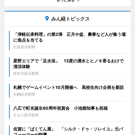
みん経トピックス
「津軽伝承料理」の第2弾 正月や盆、農事など人が集う場
に焦点を当てる
弘前経済新聞
星野エリアで「足水浴」 13度の湧水とヒノキ香るおけで
清涼体験
軽井沢経済新聞
札幌でゲームイベント10月開催へ 高校生向け企画を新設
札幌経済新聞
八広で町名誕生60周年祝賀会 小池都知事も祝福
すみだ経済新聞
佐賀に「ばくてん屋」 「シルク・ドゥ・ソレイユ」元パ
フォーマーが指導