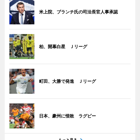
米上院、ブランチ氏の司法長官人事承認
柏、開幕白星 Ｊリーグ
町田、大勝で発進 Ｊリーグ
日本、豪州に惜敗 ラグビー
もっと見る