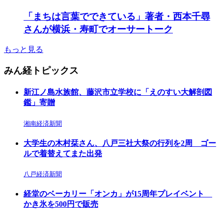
「まちは言葉でできている」著者・西本千尋
さんが横浜・寿町でオーサートーク
もっと見る
みん経トピックス
新江ノ島水族館、藤沢市立学校に「えのすい大解剖図
鑑」寄贈
湘南経済新聞
大学生の木村栞さん、八戸三社大祭の行列を2周 ゴー
ルで着替えてまた出発
八戸経済新聞
経堂のベーカリー「オンカ」が15周年プレイベント
かき氷を500円で販売