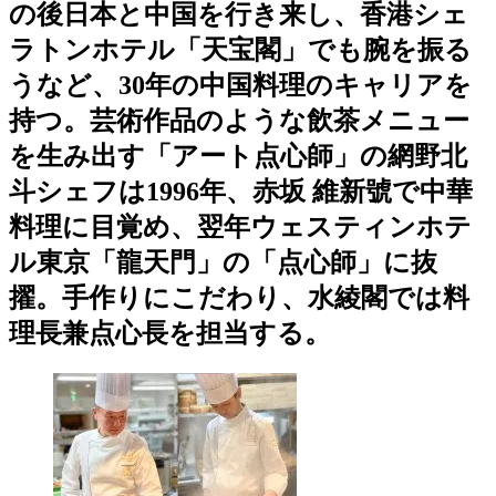
の後日本と中国を行き来し、香港シェ
ラトンホテル「天宝閣」でも腕を振る
うなど、30年の中国料理のキャリアを
持つ。芸術作品のような飲茶メニュー
を生み出す「アート点心師」の網野北
斗シェフは1996年、赤坂 維新號で中華
料理に目覚め、翌年ウェスティンホテ
ル東京「龍天門」の「点心師」に抜
擢。手作りにこだわり、水綾閣では料
理長兼点心長を担当する。