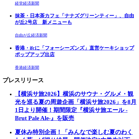
経堂経済新聞
抹茶・日本茶カフェ「ナナズグリーンティー」、自由
が丘2号店 新メニューも
自由が丘経済新聞
香港・ifcに「フォーシーズンズ」直営ケーキショップ
ポップアップ出店
香港経済新聞
プレスリリース
【横浜サ旅2026】横浜のサウナ・グルメ・観
光を巡る夏の周遊企画「横浜サ旅2026」を8月
1日より開催！期間限定『横浜サ旅エール -
Brut Pale Ale-』を販売
夏休み特別企画！「みんなで楽しむ夏のわく