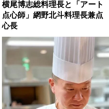
横尾博志総料理長と「アート
点心師」網野北斗料理長兼点
心長