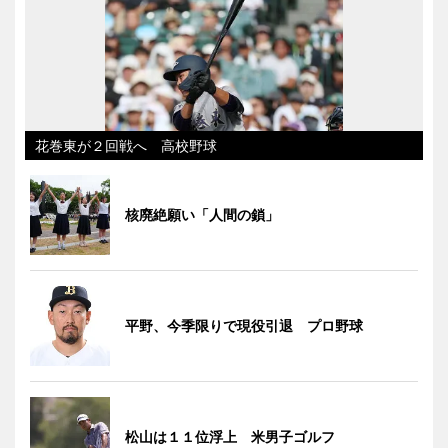
花巻東が２回戦へ 高校野球
核廃絶願い「人間の鎖」
平野、今季限りで現役引退 プロ野球
松山は１１位浮上 米男子ゴルフ