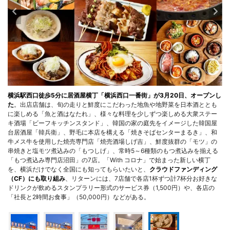
横浜駅西口徒歩5分に居酒屋横丁「横浜西口一番街」が3月20日、オープンし
た
。出店店舗は、旬の走りと鮮度にこだわった地魚や地野菜を日本酒ととも
に楽しめる「魚と酒はなたれ」、様々な料理を少しずつ楽しめる大衆ステー
キ酒場「ビーフキッチンスタンド」、韓国の家の庭先をイメージした韓国屋
台居酒屋「韓兵衛」、野毛に本店を構える「焼きそばセンターまるき」、和
牛メス牛を使用した焼売専門店「焼売酒場しげ吉」、鮮度抜群の「モツ」の
串焼きと塩モツ煮込みの「もつしげ」、常時5～6種類のもつ煮込みを揃える
「もつ煮込み専門店沼田」の7店。「With コロナ」で始まった新しい横丁
を、横浜だけでなく全国にも知ってもらいたいと、
クラウドファンディング
（CF）にも取り組み
、リターンには、7店舗で各店1杯ずつ計7杯分お好きな
ドリンクが飲めるスタンプラリー形式のサービス券（1,500円）や、各店の
「社長と2時間お食事」（50,000円）などがある。