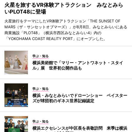
火星を旅するVR体験アトラクション みなとみら
いPLOT48に登場
火星旅行をテーマにしたVR体験アトラクション「THE SUNSET OF
MARS（ザ・サンセットオブマーズ）」が8月8日、みなとみらいにある
商業施設「PLOT48」（横浜市西区みなとみらい4）内の
「YOKOHAMA COAST REALITY PORT」にオープンした。
学ぶ・知る
横浜美術館で「マリー・アントワネット・スタイ
ル」展 世界初公開作品も
学ぶ・知る
横浜・みなとみらいでドローンショー ベイスター
ズが球団初のギネス世界記録認定
学ぶ・知る
横浜エクセレンスが中区長を表敬訪問 来季は横浜