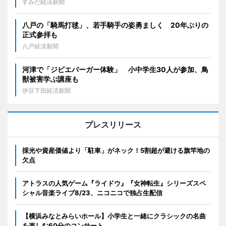
すみだ経済新聞
八戸の「騎馬打毬」、若手騎手の姿勇ましく 20年ぶりの
正式参拝も
八戸経済新聞
河津で「ジビエバーガー体験」 小中学生30人が参加、鳥
獣被害学ぶ講座も
伊豆下田経済新聞
プレスリリース
採光や資産価値より「駐車」がネック！5割超が避ける旗竿地の
欠点
アトラスの人気ゲーム『ライドウ』『女神転生』シリーズスペ
シャル音楽ライブ8/23、ニコニコで独占生配信
【横浜みなとみらいホール】小学生と一緒にクラシックの名曲
を楽しむ60分のコンサート