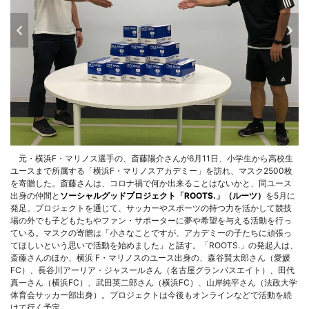
元・横浜F・マリノス選手の、斎藤陽介さんが6月11日、小学生から高校生
ユースまで所属する「横浜F・マリノスアカデミー」を訪れ、マスク2500枚
を寄贈した。斎藤さんは、コロナ禍で何か出来ることはないかと、同ユース
出身の仲間と
ソーシャルグッドプロジェクト「ROOTS.」（ルーツ）
を5月に
発足。プロジェクトを通じて、サッカーやスポーツの持つ力を活かして競技
場の外でも子どもたちやファン・サポーターに夢や希望を与える活動を行っ
ている。マスクの寄贈は「小さなことですが、アカデミーの子たちに頑張っ
てほしいという思いで活動を始めました」と話す。「ROOTS.」の発起人は、
斎藤さんのほか、横浜 F・マリノスのユース出身の、森谷賢太郎さん（愛媛
FC）、長谷川アーリア・ジャスールさん（名古屋グランパスエイト）、田代
真一さん（横浜FC）、武田英二郎さん（横浜FC）、山岸純平さん（法政大学
体育会サッカー部出身）。プロジェクトは今後もオンラインなどで活動を続
けて行く予定。