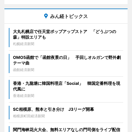
みん経トピックス
大丸札幌店で任天堂ポップアップストア 「どうぶつの
森」特設エリアも
札幌経済新聞
OMO5函館で「函館夜景の日」 手回しオルガンで野外劇
テーマ曲
函館経済新聞
香港・九龍塘に韓国料理店「Social」 韓国定番料理を現
代風に
香港経済新聞
SC相模原、熊本と引き分け J3リーグ開幕
相模原町田経済新聞
関門海峡花火大会、無料エリアなしの門司側をライブ配信