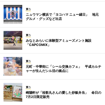
買う
ニュウマン横浜で「ヨコハマ ニュー縁日」 地元
グルメ・グッズなど出店
買う
みなとみらいに体験型アミューズメント施設
「CAPCOMIX」
買う
元町・中華街に「シール交換カフェ」 平成カルチ
ャーが生んだシル活の拠点に
買う
崎陽軒が「桂歌丸さんの愛した炒飯弁当」 命日の
7月2日限定販売