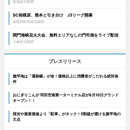
香港経済新聞
SC相模原、熊本と引き分け J3リーグ開幕
相模原町田経済新聞
関門海峡花火大会、無料エリアなしの門司側をライブ配信
小倉経済新聞
プレスリリース
旗竿地は「通路幅」が命！価格以上に消費者がこだわる絶対条
件
おにぎりこんが 羽田空港第一ターミナル店が8月10日グランド
オープン！！
採光や資産価値より「駐車」がネック！5割超が避ける旗竿地の
欠点