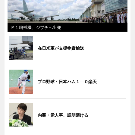
Ｐ１哨戒機、ジブチへ出発
在日米軍が支援物資輸送
プロ野球・日本ハム１―０楽天
内閣・党人事、説明避ける