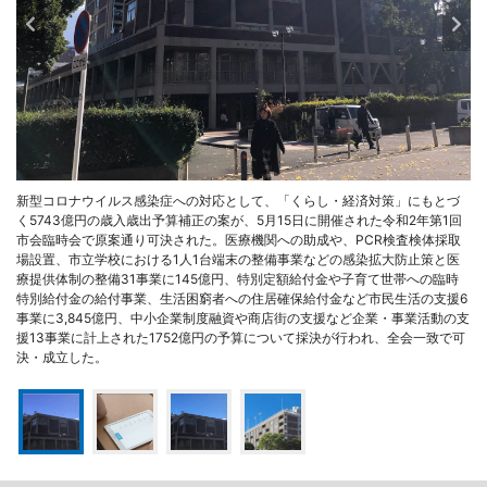
新型コロナウイルス感染症への対応として、「くらし・経済対策」にもとづ
く5743億円の歳入歳出予算補正の案が、5月15日に開催された令和2年第1回
市会臨時会で原案通り可決された。医療機関への助成や、PCR検査検体採取
場設置、市立学校における1人1台端末の整備事業などの感染拡大防止策と医
療提供体制の整備31事業に145億円、特別定額給付金や子育て世帯への臨時
特別給付金の給付事業、生活困窮者への住居確保給付金など市民生活の支援6
事業に3,845億円、中小企業制度融資や商店街の支援など企業・事業活動の支
援13事業に計上された1752億円の予算について採決が行われ、全会一致で可
決・成立した。