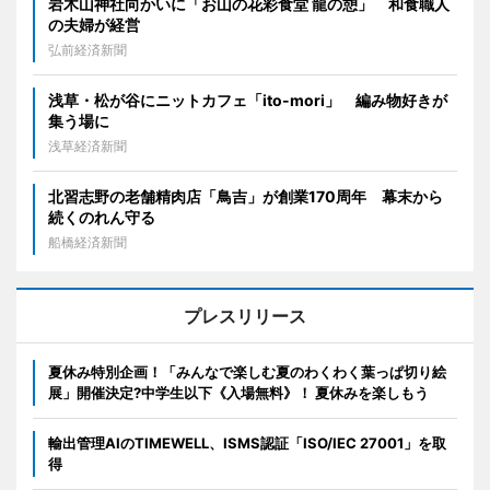
岩木山神社向かいに「お山の花彩食堂 龍の憩」 和食職人
の夫婦が経営
弘前経済新聞
浅草・松が谷にニットカフェ「ito-mori」 編み物好きが
集う場に
浅草経済新聞
北習志野の老舗精肉店「鳥吉」が創業170周年 幕末から
続くのれん守る
船橋経済新聞
プレスリリース
夏休み特別企画！「みんなで楽しむ夏のわくわく葉っぱ切り絵
展」開催決定?中学生以下《入場無料》！ 夏休みを楽しもう
輸出管理AIのTIMEWELL、ISMS認証「ISO/IEC 27001」を取
得