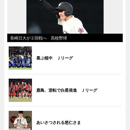
長崎日大が２回戦へ 高校野球
喜ぶ植中 Ｊリーグ
鹿島、逆転で白星発進 Ｊリーグ
あいさつされる悠仁さま