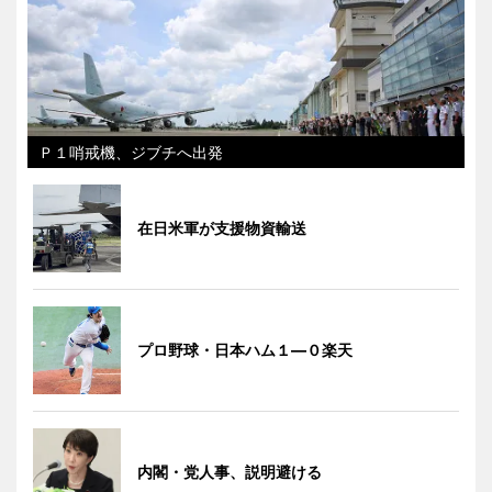
Ｐ１哨戒機、ジブチへ出発
在日米軍が支援物資輸送
プロ野球・日本ハム１―０楽天
内閣・党人事、説明避ける