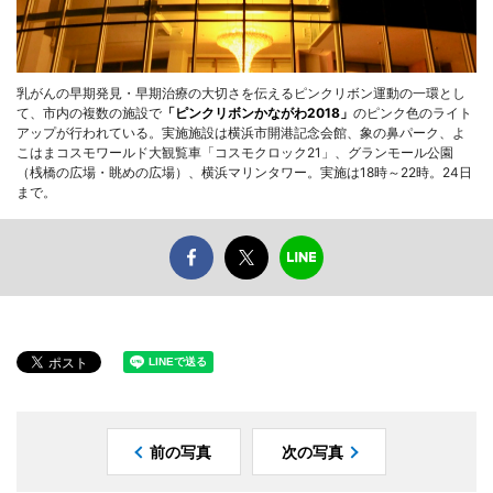
乳がんの早期発見・早期治療の大切さを伝えるピンクリボン運動の一環とし
て、市内の複数の施設で
「ピンクリボンかながわ2018」
のピンク色のライト
アップが行われている。実施施設は横浜市開港記念会館、象の鼻パーク、よ
こはまコスモワールド大観覧車「コスモクロック21」、グランモール公園
（桟橋の広場・眺めの広場）、横浜マリンタワー。実施は18時～22時。24日
まで。
前の写真
次の写真