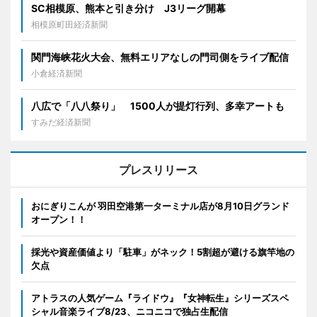
SC相模原、熊本と引き分け J3リーグ開幕
相模原町田経済新聞
関門海峡花火大会、無料エリアなしの門司側をライブ配信
小倉経済新聞
八広で「八八祭り」 1500人が提灯行列、多幸アートも
すみだ経済新聞
プレスリリース
おにぎりこんが 羽田空港第一ターミナル店が8月10日グランド
オープン！！
採光や資産価値より「駐車」がネック！5割超が避ける旗竿地の
欠点
アトラスの人気ゲーム『ライドウ』『女神転生』シリーズスペ
シャル音楽ライブ8/23、ニコニコで独占生配信