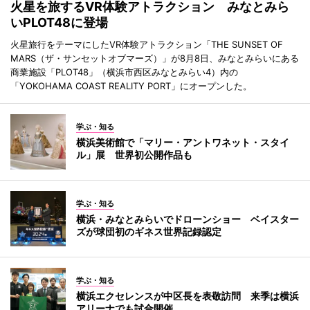
火星を旅するVR体験アトラクション みなとみら
いPLOT48に登場
火星旅行をテーマにしたVR体験アトラクション「THE SUNSET OF
MARS（ザ・サンセットオブマーズ）」が8月8日、みなとみらいにある
商業施設「PLOT48」（横浜市西区みなとみらい4）内の
「YOKOHAMA COAST REALITY PORT」にオープンした。
学ぶ・知る
横浜美術館で「マリー・アントワネット・スタイ
ル」展 世界初公開作品も
学ぶ・知る
横浜・みなとみらいでドローンショー ベイスター
ズが球団初のギネス世界記録認定
学ぶ・知る
横浜エクセレンスが中区長を表敬訪問 来季は横浜
アリーナでも試合開催