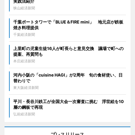
実践法紹介
狭山経済新聞
千葉ポートタワーで「BLUE＆FIRE mini」 地元店が鉄板
焼き料理提供
千葉経済新聞
上里町の児童生徒16人が町長らと意見交換 議場で町への
提案、再質問も
本庄経済新聞
河内小阪の「cuisine HAGI」が2周年 旬の食材使い、日
替わりで
東大阪経済新聞
平川・長谷川鉄工が全国大会一次審査に挑む 浮世絵を10
層の鋼板で再現
弘前経済新聞
プレスリリース