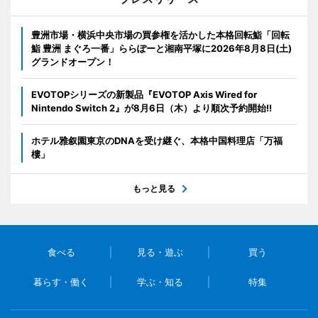
豊洲市場・横浜中央市場の買参権を活かした本格回転鮨「回転
鮨 豊洲 まぐろ一番」ららぽーと湘南平塚に2026年8月8日(土)
グランドオープン！
EVOTOPシリーズの新製品『EVOTOP Axis Wired for
Nintendo Switch 2』が8月6日（木）より順次予約開始!!
ホテル雅叙園東京のDNAを受け継ぐ、本格中国料理店「万福
樓」
もっと見る
食べる
見る・遊ぶ
買う
暮らす・働く
学ぶ・知る
特集