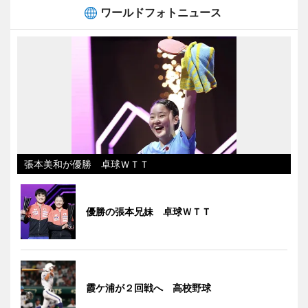
ワールドフォトニュース
張本美和が優勝 卓球ＷＴＴ
優勝の張本兄妹 卓球ＷＴＴ
霞ケ浦が２回戦へ 高校野球