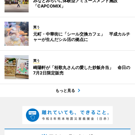
みなとみらいに体験型アミューズメント施設
「CAPCOMIX」
買う
元町・中華街に「シール交換カフェ」 平成カルチ
ャーが生んだシル活の拠点に
買う
崎陽軒が「桂歌丸さんの愛した炒飯弁当」 命日の
7月2日限定販売
もっと見る