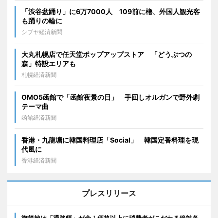
「渋谷盆踊り」に6万7000人 109前に櫓、外国人観光客
も踊りの輪に
シブヤ経済新聞
大丸札幌店で任天堂ポップアップストア 「どうぶつの
森」特設エリアも
札幌経済新聞
OMO5函館で「函館夜景の日」 手回しオルガンで野外劇
テーマ曲
函館経済新聞
香港・九龍塘に韓国料理店「Social」 韓国定番料理を現
代風に
香港経済新聞
プレスリリース
旗竿地は「通路幅」が命！価格以上に消費者がこだわる絶対条