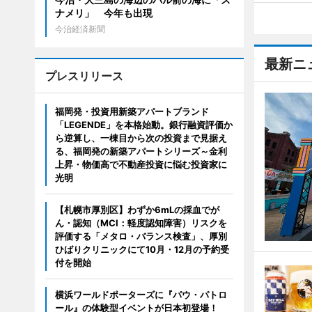
ナメリ」 今年も出現
今治経済新聞
最新ニ
プレスリリース
福岡発・投資用新築アパートブランド
「LEGENDE」を本格始動。銀行融資評価か
ら逆算し、一棟目から次の投資まで見据え
る、福岡発の新築アパートシリーズ～金利
上昇・物価高で不動産投資に悩む投資家に
光明
【札幌市厚別区】わずか6mLの採血でが
ん・認知（MCI：軽度認知障害）リスクを
評価する「メタロ・バランス検査」、厚別
ひばりクリニックにて10月・12月の予約受
付を開始
横浜ワールドポーターズに『パウ・パトロ
ール』の体験型イベントが日本初登場！