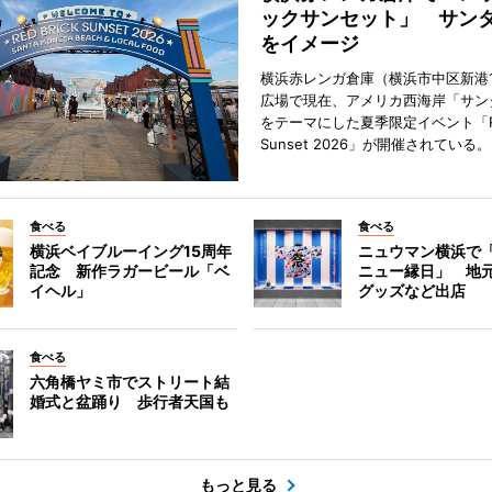
ックサンセット」 サン
をイメージ
横浜赤レンガ倉庫（横浜市中区新港
広場で現在、アメリカ西海岸「サン
をテーマにした夏季限定イベント「Red
Sunset 2026」が開催されている。
食べる
食べる
横浜ベイブルーイング15周年
ニュウマン横浜で
記念 新作ラガービール「ベ
ニュー縁日」 地
イヘル」
グッズなど出店
食べる
六角橋ヤミ市でストリート結
婚式と盆踊り 歩行者天国も
もっと見る