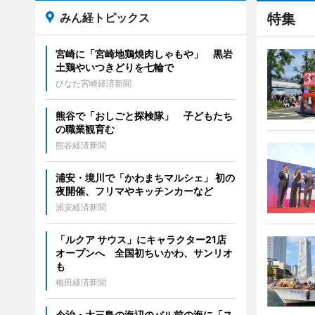
みん経トピックス
特集
宮崎に「宮崎地鶏焼肉しゃもや」 黒岩
土鶏やいつきどりを七輪で
ひなた宮崎経済新聞
熊谷で「おしごと探検隊」 子どもたち
の職業観育む
熊谷経済新聞
浦安・境川で「かわまちマルシェ」 初の
夜開催、フリマやキッチンカーなど
浦安経済新聞
「ルクア サウス」にキャラクター21店
オープンへ 全国初ちいかわ、サンリオ
も
梅田経済新聞
今治・大三島の海辺のバル前の海に「ス