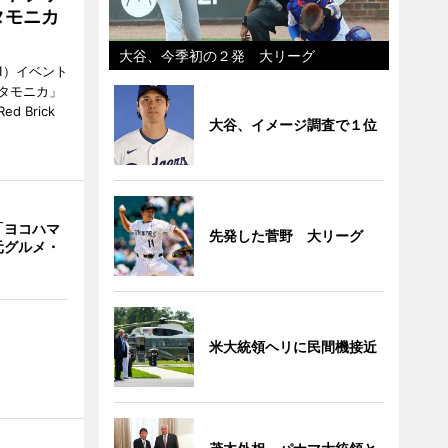
タモニカ
大谷、今季初の２発 大リーグ
1）イベント
タモニカ」
 Brick
大谷、イメージ調査で１位
「ヨコハマ
先発した菅野 大リーグ
元グルメ・
米大統領ヘリに民間機接近