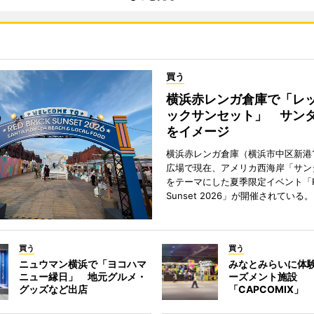
買う
横浜赤レンガ倉庫で「レ
ックサンセット」 サン
をイメージ
横浜赤レンガ倉庫（横浜市中区新港
広場で現在、アメリカ西海岸「サン
をテーマにした夏季限定イベント「Red
Sunset 2026」が開催されている。
買う
買う
ニュウマン横浜で「ヨコハマ
みなとみらいに体
ニュー縁日」 地元グルメ・
ーズメント施設
グッズなど出店
「CAPCOMIX」