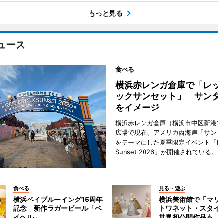
もっと見る
ュース
食べる
横浜赤レンガ倉庫で「レ
ックサンセット」 サン
をイメージ
横浜赤レンガ倉庫（横浜市中区新港
広場で現在、アメリカ西海岸「サン
をテーマにした夏季限定イベント「Red
Sunset 2026」が開催されている。
食べる
見る・遊ぶ
横浜ベイブルーイング15周年
横浜美術館で「マ
記念 新作ラガービール「ベ
トワネット・スタ
イヘル」
世界初公開作品も