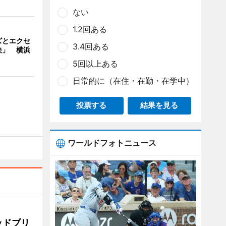
ない
1.2回ある
ズとエクセ
3.4回ある
決」 横浜
5回以上ある
日常的に（在住・在勤・在学中）
投票する
結果を見る
ワールドフォトニュース
ッドブリ