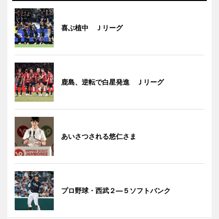
喜ぶ植中 Ｊリーグ
鹿島、逆転で白星発進 Ｊリーグ
あいさつされる悠仁さま
プロ野球・西武２―５ソフトバンク