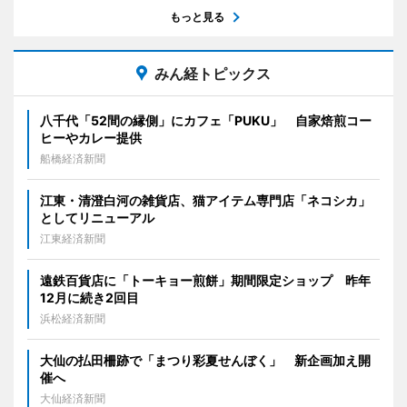
もっと見る
みん経トピックス
八千代「52間の縁側」にカフェ「PUKU」 自家焙煎コー
ヒーやカレー提供
船橋経済新聞
江東・清澄白河の雑貨店、猫アイテム専門店「ネコシカ」
としてリニューアル
江東経済新聞
遠鉄百貨店に「トーキョー煎餅」期間限定ショップ 昨年
12月に続き2回目
浜松経済新聞
大仙の払田柵跡で「まつり彩夏せんぼく」 新企画加え開
催へ
大仙経済新聞