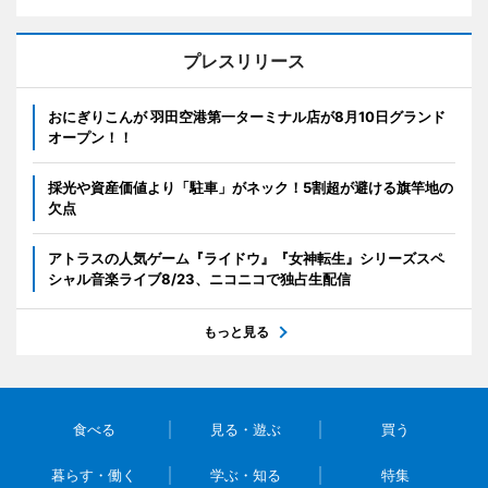
プレスリリース
おにぎりこんが 羽田空港第一ターミナル店が8月10日グランド
オープン！！
採光や資産価値より「駐車」がネック！5割超が避ける旗竿地の
欠点
アトラスの人気ゲーム『ライドウ』『女神転生』シリーズスペ
シャル音楽ライブ8/23、ニコニコで独占生配信
もっと見る
食べる
見る・遊ぶ
買う
暮らす・働く
学ぶ・知る
特集