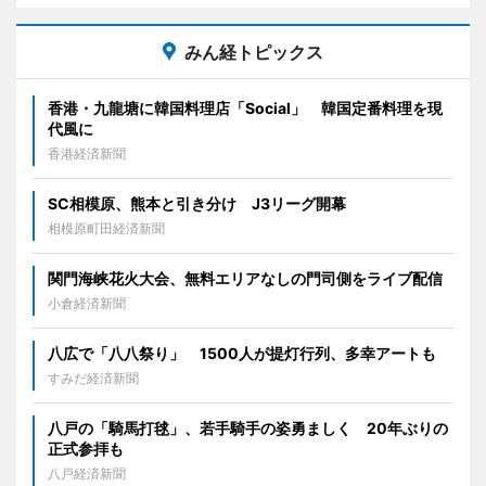
みん経トピックス
香港・九龍塘に韓国料理店「Social」 韓国定番料理を現
代風に
香港経済新聞
SC相模原、熊本と引き分け J3リーグ開幕
相模原町田経済新聞
関門海峡花火大会、無料エリアなしの門司側をライブ配信
小倉経済新聞
八広で「八八祭り」 1500人が提灯行列、多幸アートも
すみだ経済新聞
八戸の「騎馬打毬」、若手騎手の姿勇ましく 20年ぶりの
正式参拝も
八戸経済新聞