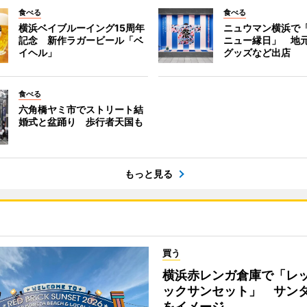
食べる
食べる
横浜ベイブルーイング15周年
ニュウマン横浜で
記念 新作ラガービール「ベ
ニュー縁日」 地
イヘル」
グッズなど出店
食べる
六角橋ヤミ市でストリート結
婚式と盆踊り 歩行者天国も
もっと見る
買う
横浜赤レンガ倉庫で「レ
ックサンセット」 サン
をイメージ