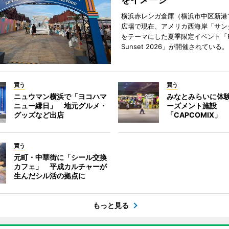
横浜赤レンガ倉庫（横浜市中区新港
広場で現在、アメリカ西海岸「サン
をテーマにした夏季限定イベント「Red
Sunset 2026」が開催されている。
買う
買う
ニュウマン横浜で「ヨコハマ
みなとみらいに体
ニュー縁日」 地元グルメ・
ーズメント施設
グッズなど出店
「CAPCOMIX」
買う
元町・中華街に「シール交換
カフェ」 平成カルチャーが
生んだシル活の拠点に
もっと見る