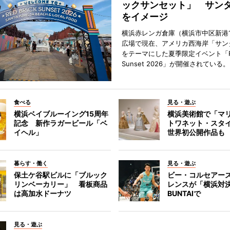
ックサンセット」 サン
をイメージ
横浜赤レンガ倉庫（横浜市中区新港
広場で現在、アメリカ西海岸「サン
をテーマにした夏季限定イベント「Red
Sunset 2026」が開催されている。
食べる
見る・遊ぶ
横浜ベイブルーイング15周年
横浜美術館で「マ
記念 新作ラガービール「ベ
トワネット・スタ
イヘル」
世界初公開作品も
暮らす・働く
見る・遊ぶ
保土ケ谷駅ビルに「ブルック
ビー・コルセアー
リンベーカリー」 看板商品
レンスが「横浜対
は高加水ドーナツ
BUNTAIで
見る・遊ぶ