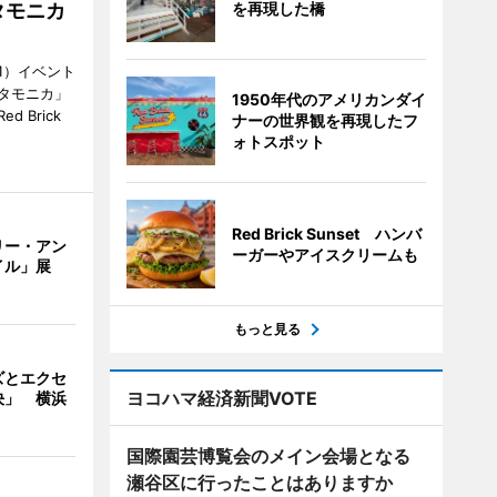
タモニカ
を再現した橋
1）イベント
タモニカ」
1950年代のアメリカンダイ
 Brick
ナーの世界観を再現したフ
ォトスポット
Red Brick Sunset ハンバ
リー・アン
ーガーやアイスクリームも
イル」展
もっと見る
ズとエクセ
ヨコハマ経済新聞VOTE
決」 横浜
国際園芸博覧会のメイン会場となる
瀬谷区に行ったことはありますか