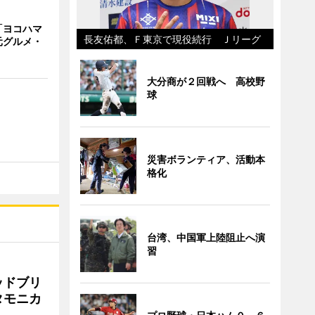
「ヨコハマ
長友佑都、Ｆ東京で現役続行 Ｊリーグ
元グルメ・
大分商が２回戦へ 高校野
球
災害ボランティア、活動本
格化
台湾、中国軍上陸阻止へ演
習
ッドブリ
タモニカ