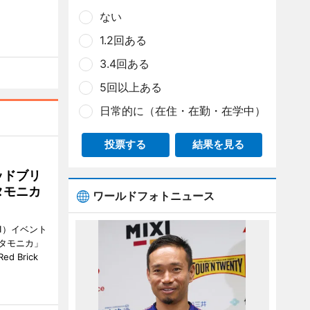
ない
1.2回ある
3.4回ある
5回以上ある
日常的に（在住・在勤・在学中）
投票する
結果を見る
ッドブリ
タモニカ
ワールドフォトニュース
1）イベント
タモニカ」
 Brick