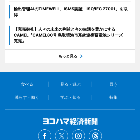
輸出管理AIのTIMEWELL、ISMS認証「ISO/IEC 27001」を取
得
【完売御礼】人々の未来の利益と今の生活を豊かにする
CAMEL『CAMEL80号 鳥取境港市系統連携蓄電池シリーズ
完売』
もっと見る
食べる
見る・遊ぶ
買う
暮らす・働く
学ぶ・知る
特集