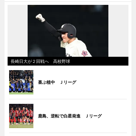
長崎日大が２回戦へ 高校野球
喜ぶ植中 Ｊリーグ
鹿島、逆転で白星発進 Ｊリーグ