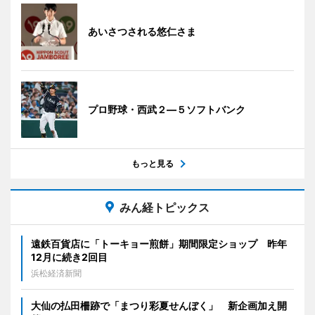
あいさつされる悠仁さま
プロ野球・西武２―５ソフトバンク
もっと見る
みん経トピックス
遠鉄百貨店に「トーキョー煎餅」期間限定ショップ 昨年
12月に続き2回目
浜松経済新聞
大仙の払田柵跡で「まつり彩夏せんぼく」 新企画加え開