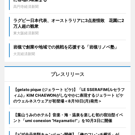
高円寺経済新聞
ラグビー日本代表、オーストラリアに3点差惜敗 花園に2
万人超の観衆
東大阪経済新聞
岩槻で創業や地域での挑戦を応援する「岩槻リノベ塾」
大宮経済新聞
プレスリリース
【gelato pique (ジェラート ピケ)】「LE SSERAFIM(ルセラフ
ィム)」KIM CHAEWONがしなやかに表現するジェラート ピケ
のウェルネスウェアが初登場＜8月10日(月)発売＞
【葉山うみのホテル】音楽・海・温泉を楽しむ初の宿泊型イベ
ント「umi conexion “Hayamatic!”」を10月3日に開催
【ピザ全品半額キャンペーン開催】「俺のフレンチ横浜」が