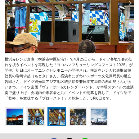
横浜赤レンガ倉庫（横浜市中区新港1）で4月25日から、ドイツ各地で春の訪
れを祝うイベントを再現した「ヨコハマフリューリングスフェスト2025」が
開催。初日はオープニングセレモニーが開催され、横浜赤レンガ代表取締役
社長の岩崎求起（もとき）さん、横浜市にぎわいスポーツ文化局局長の足立
哲郎さん、ドイツ観光局アジア地区統括局長兼日本支局長の西山晃さんがあ
いさつ。ドイツ楽団「ヴォーホー&カレンダーバンド」が本場スタイルの生演
奏で盛り上げ、会場内の来客者と共にイベントの開幕を祝して、ドイツ語で
「乾杯」を意味する「プロースト！」と乾杯した。5月6日まで。