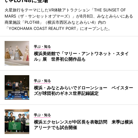
いPLOT48に登場
火星旅行をテーマにしたVR体験アトラクション「THE SUNSET OF
MARS（ザ・サンセットオブマーズ）」が8月8日、みなとみらいにある
商業施設「PLOT48」（横浜市西区みなとみらい4）内の
「YOKOHAMA COAST REALITY PORT」にオープンした。
学ぶ・知る
横浜美術館で「マリー・アントワネット・スタイ
ル」展 世界初公開作品も
学ぶ・知る
横浜・みなとみらいでドローンショー ベイスター
ズが球団初のギネス世界記録認定
学ぶ・知る
横浜エクセレンスが中区長を表敬訪問 来季は横浜
アリーナでも試合開催