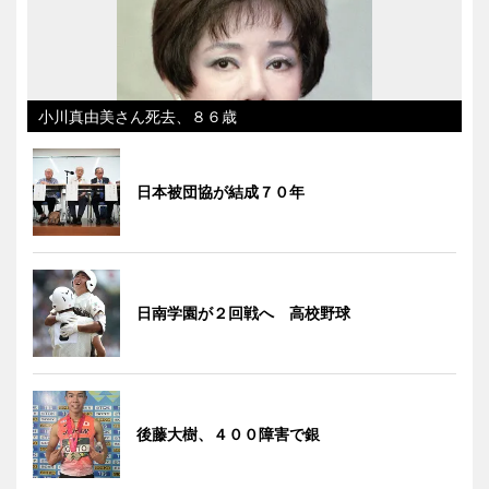
小川真由美さん死去、８６歳
日本被団協が結成７０年
日南学園が２回戦へ 高校野球
後藤大樹、４００障害で銀